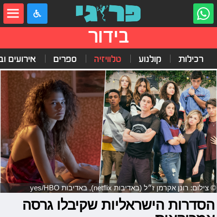
בידור
רכילות
קולנוע
טלוויזיה
ספרים
אירועים ובי
© צילום: רונן אקרמן ז״ל (באדיבות netflix), באדיבות yes/HBO
הסדרות הישראליות שקיבלו גרסה