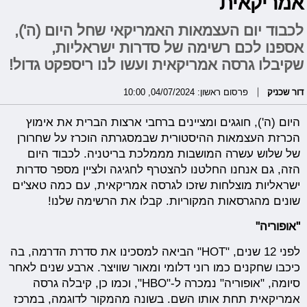
אמריקאית
לכבוד יום העצמאות האמריקאי שחל היום (ה'),
אספנו לכם רשימה של סדרות ישראליות,
שקיבלו גרסה אמריקאית ועשו לנו ריספקט גדול!
דור שכניק
פרסום ראשון: 04/07/2024, 10:00
היום (ה'), חוגגים ומציינים ברחבי ארצות הברית את אימוץ
הכרזת העצמאות ההיסטורית שבמסגרתה הוכרז על שחרורן
של שלוש עשרה המושבות מממלכת בריטניה. לכבוד היום
הזה, גם אנחנו החלטנו להצטרף לחגיגה ולציין מספר סדרות
ישראליות מוצלחות שזכו לגרסה אמריקאית, עם כמה טאצ'ים
שונים מהגרסאות המקוריות. קבלו את הרשימה שלנו!
"אופוריה"
לפני 12 שנים, "HOT" הביאה למסכינו את סדרת הדרמה, בה
כיכבו שחקנים כמו רוני דלומי ומאור שוויצר. ארבע שנים לאחר
סיומה, "אופוריה" נמכרה ל-"HBO", וכמו כן, קיבלה גרסה
אמריקאית תחת אותו השם. בשונה מהמקור לדוגמה, במרכז