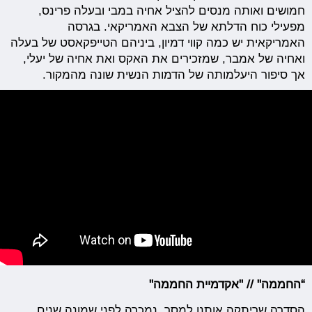
חמושים ואותה מנסים להציל אחיה במבי ובעלה פרינס,
מפעילי כוח הדלתא של הצבא האמריקאי. בגרסה
האמריקאית יש כמה קווי דמיון, ביניהם הטייפקאסט של בעלה
ואחיה של אמבר, שמזכירים את האקס ואת אחיה של יעלי,
אך סיפור היעלמותה של הדמות הנשית שונה מהמקור.
“החממה" // "אקדמיית החממה"
הסדרה שריתקה אותנו למסך, נמכרה לפני שמונה שנים