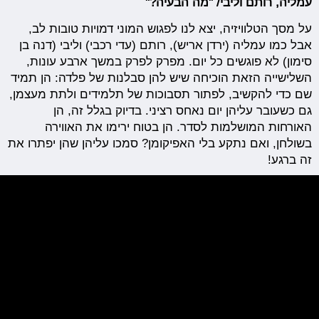
עמליה, רותם וליבי/ "מה הבעיה?"
על מסך הטלוויזיה, יצא לנו לפגוש המוני דמויות טובות לב,
אבל כמו עמליה (ירדן אריש), רותם (עדי רכבי) וליבי (דנה בן
סימון) לא פוגשים כל יום. מפרק לפרק במשך ארבע עונות,
השלישייה הזאת הוכיחה שיש להן סבלנות של פלדה: הן תמיד
שם כדי להקשיב, לפתור תסבוכות של תלמידים ולתת מעצמן,
גם כשעובר עליהן יום נאחס רציני. בדיוק בגלל זה, הן
האורחות המושלמות לסדר. הן בטוח ירימו את האווירה
בשולחן, ואם נתקע בלי האפיקומן? סמכו עליהן שהן יפתרו את
זה ברגע!