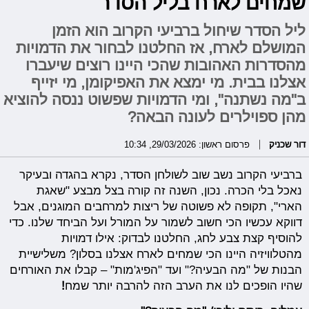
שמחים לארח בליל הסדר
ליל הסדר שיחול ברביעי הקרוב הוא הזמן
המושלם לארח, אז החלטנו לבחור את הדמויות
מהסדרות האהובות שהכי היינו רוצים שיעברו
אצלנו בבית. מי ימצא את האפיקומן, מי יזייף
ב"מה נשתנה", ומי הדמויות שפשוט ננסה להוציא
מהן ספוילרים לעונה הבאה?
דור שכניק
פרסום ראשון: 29/03/2026, 10:34
ברביעי הקרוב נשב שוב לשולחן הסדר, נקרא בהגדה ובעיקר
נאכל בלי הכרה. נכון, השנה זה קורה בצל מבצע "שאגת
הארי", תקופה לא פשוטה של ריצות למרחבים המוגנים, אבל
דווקא עכשיו הכי חשוב לשמור על המורל ועל הביחד שלנו. כדי
להוסיף קצת צבע לחג, החלטנו לבדוק: אילו דמויות
מהטלוויזיה היינו הכי שמחים לארח אצלנו בסלון? משלישיית
הבנות של "מה הבעיה?" ועד "הפיג'מות" – קבלו את האורחים
שהיו הופכים לנו את הערב הזה להרבה יותר שמח
!