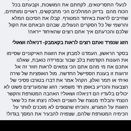
לנעלי התסריטאים, לקחתם את המושכות, וקבעתם בכל
הכוח מהם בדיוק המהלכים הכי מתבקשים, ראויים ומותחים,
שחייבים לראות באיחוד המטורף. קבלו את הסיכום המלא
והרשמי של כל הסקרים הנעולים, שבהם הבאתם את הקול
שלכם והכרעתם איך אתם רוצים שהאיחוד ייראה!
הזוג שנפרד ואתם רוצים לראות בקאמבק- דניאלה ושאולי
בסקר הראשון, העמדנו למבחן את הזוגות האייקוניים שסיימו
את העונות הקודמות בלב שבור ובפרידה כואבת, שאלנו
אתכם את מי מהם אתם הכי צמאים לראות חוזר זה אל
זרועות זו בעונת הספיישל החדשה. מול האופציות של שירה
ואיתי או תמר ואלון, הקהל אמר את דברו בטורבו פסיכי של
הצבעות והכריע באופן חד משמעי: הזוג שהמעריצים פשוט לא
יכולים בלעדיו הם דניאלה ושאולי!
האהבה המטורפת והקשר
הנצחי והבלתי מנוצח של השניים האלה ניצחו את כל שאר
הזוגות על המגרש, והוכיחו שהצופים לא מוכנים לוותר על
הכימיה המטורפת שלהם, שצפויה להבעיר את המסך בגדול!