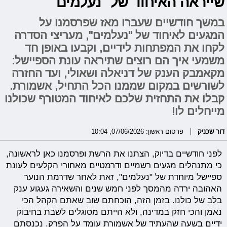
שייראה האיחוד של "נעלמים"
במשך חודשיים שעברו מאז שפרסמנו על
המגעים לאיחוד של "נעלמים", מעריצי הסדרה
לקחו את המפתחות לידיים, וקבעו באופן חד
משמעי איך הם רוצים שתיראה עונת הספיישל:
מקאמבק הענק של דניאלה ושאולי, ועד החזרה
לשורשים במקום שממנו הכל התחיל, אשמורת.
קבלו את התחזית שלכם לאיחוד המטורף שכולנו
מייחלים לו!
דור שכניק
פרסום ראשון: 07/06/2026, 10:04
לפני חודשיים בדיוק, הצתנו את הרשת ופרסמנו כאן לראשונה,
כי מתנהלים מגעים רשמיים ודרמטיים מאחורי הקלעים לעונת
ספיישל מיוחדת של "נעלמים", זאת לאחר שדרמת הנוער
האהובה ירדה מהמסך לפני חמש שנים והשאירה געגוע ענק
בלב של כולנו. בזמן הזה, הוכחתם שוב שאתם הקהל הכי
נאמן והכי חזק במדינה, ולא הייתם מסוגלים לשבת בחיבוק
ידיים בשעה שהעתיד של אשמורת עומד על הפרק. נכנסתם