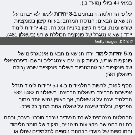
במאי ו-4 ביולי (מועד ב').
על פי ההחלטה, הנבחנים
ב-3 יחידות
לימוד לא ייבחנו על
הנושאים הבאים: הנדסת המרחב; בעיות קיצון בפונקציות
שורש ומנה; ובעיות קיצון בקנייה ומכירה. מ-4 יחידות לימוד
יירד נושא אינטגרל של פונקציה הכוללת שורש (בשאלון 481).
© צילום: GettyImages
מ-5 יחידות לימוד
יירדו הנושאים הבאים אינטגרלים של
פונקציות שורש, בעיות קיצון עם אינטגרלים וחשבון דיפרנציאלי
של פונקציות טריגונומטריות בשילוב פונקציית שורש (כולם
בשאלון 581).
נוסף לזאת, לרשות התלמידים ב-4 ו-5 יחידות לימוד תגדל
אפשרות הבחירה בשאלות הבחינה, בשאלונים 482 ו-582.
התלמיד יענה על 3 שאלות, אך באופן גמיש יותר מתוך
הפרקים, ובלבד שיענה על שאלה אחת מתוך כל פרק.
ההחלטה מצטרפת לשורת הצעדים שכבר הוכרזו בעבר, ובהם
בחינה בחמישה מקצועות חיצוניים, מיקוד של חומר הלימוד
והתווספות של מועדי הבחנות נוספים לתלמידים שחלו או