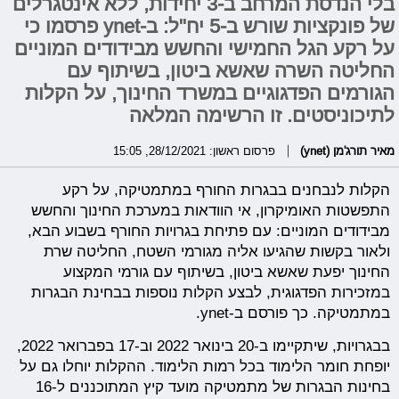
בלי הנדסת המרחב ב-3 יחידות, ללא אינטגרלים
של פונקציות שורש ב-5 יח"ל: ב-ynet פרסמו כי
על רקע הגל החמישי והחשש מבידודים המוניים
החליטה השרה שאשא ביטון, בשיתוף עם
הגורמים הפדגוגיים במשרד החינוך, על הקלות
לתיכוניסטים. זו הרשימה המלאה
מאיר תורג'מן (ynet)
פרסום ראשון: 28/12/2021, 15:05
הקלות לנבחנים בבגרות החורף במתמטיקה, על רקע
התפשטות האומיקרון, אי הוודאות במערכת החינוך והחשש
מבידודים המוניים: עם פתיחת בגרויות החורף בשבוע הבא,
ולאור בקשות שהגיעו אליה מגורמי השטח, החליטה שרת
החינוך יפעת שאשא ביטון, בשיתוף עם גורמי המקצוע
במזכירות הפדגוגית, לבצע הקלות נוספות בבחינת הבגרות
במתמטיקה. כך פורסם ב-ynet.
בבגרויות, שיתקיימו ב-20 בינואר 2022 וב-17 בפברואר 2022,
יופחת חומר הלימוד בכל רמות הלימוד. ההקלות יוחלו גם על
בחינות הבגרות של מתמטיקה מועד קיץ המתוכננים ל-16