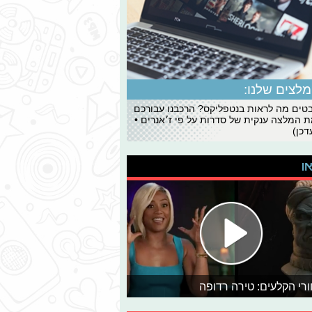
לצים שלנו:
ים מה לראות בנטפליקס? הרכבנו עבורכם
 המלצה ענקית של סדרות על פי ז׳אנרים •
כן)
או
רי הקלעים: טירה רדופה