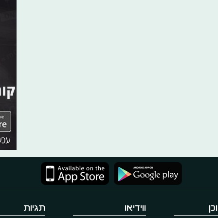
כן
ווידיאו
תגיות