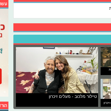
עשו
ת
טיילור מלכוב - מעלים זיכרון
זיכרון
הורד