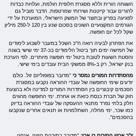
השגחה הורית וללא מסגרת חלופית הולמת, ועלויות כבדות
להורים עבור קייטנות ושירותי שמרטפות. הדבר מוביל גם
לפגיעה בפריון ובתוצר של המשק הישראלי, המוערכת על ידי
הגורמים המקצועיים השונים בסכום שנע בין 120 ל-250 מיליון
שקל לכל יום חופשה.
את הפתרון לבעיה רואה ח"כ השכל במעבר לשבוע לימודים
של חמישה ימים תוך ביטול הלימודים בכ-37 ימי שישי בשנה
והסטת השעות לטובת ביטול ימי חופשה מיותרים. לפי הערכת
בנק ישראל, רק ב-8% ממשקי הבית עובדים בימי שישי.
מהסתדרות המורים נמסר כי
"מדובר בפופוליזם זול. כולם
יודעים שימי החופשה של עובדי ההוראה נקבעו במסגרת
הסכמים קיבוציים בין הסתדרות המורים למדינה ולא בהצעת
חוק של חברת כנסת כזאת או אחרת. ימי החופשה מהווים
חלק בלתי נפרד מתנאי ההעסקה של עובדי ההוראה בדיוק
כמו שכר, ימי מחלה, השתלמויות או תנאים אחרים שנקבעו
בהסכמים".
יו"ר ארגון המורים רן ארז:
"מדובר בתוכנית הזויה, אנחנו