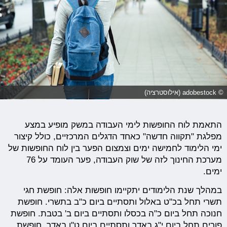
© adobestock (אילוסטרציה)
התאמת לוח החופשות לימי העבודה במשק מופיע במצע
מפלגת "תקווה חדשה" כאחד הדגלים המרכזיים, כולל קיצור
ימי הלימוד לחמישה ימים וצמצום הפער בין לוח החופשות של
מערכת החינוך לזה של שוק העבודה, פער העומד על 76
ימים.
במהלך שנת הלימודים יתקיימו חופשות אלה: חופשת חגי
תשרי תחל בכ"ט באלול ותסתיים ביום כ"ב בתשרי. חופשת
חנוכה תחל ביום כ"ה בכסלו ותסתיים ביום ב' בטבת. חופשת
פורים תחל ביום י"ג באדר ותסתיים ביום ט"ו באדר. חופשת