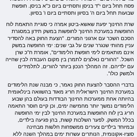
פסח תחל ביום י"ד בניסן ותסתיים ביום כ"א בניסן. חופשת
שבועות תחל ביום ה' בסיוון ותסתיים ביום ו' בסיוון.
שרת החינוך יפעת שאשא-ביטון אמרה כי סוגיית התאמת לוח
החופשות במערכת החינוך לחופשות במשק תידון במסגרת
הסכם השכר עם ארגוני המורים. "הצעת החוק באה להסדיר
עניין מהותי שנגרר שנים על גבי שנים: ימי החופשה במשק
אינם מותאמים לימי חופשת הלימודים", אומרת ח"כ שרן
השכל. "ההורים נאלצים לתמרן בין מקום העבודה לבין שהייה
עם ילדיהם. זה המהלך הנכון ביותר להורים, לתלמידים
ולמשק כולו".
בדברי ההסבר להצעת החוק נאמר, כי מבנה שנת הלימודים
במערכת החינוך הישראלית חריג מאוד בהשוואה בינלאומית
בהיותה אחת ממערכות החינוך הבודדות בעולם בהן שבוע
הלימודים נמשך יותר מחמישה ימים, וכן קיים חוסר התאמה
חריג בין לוח החופשות במערכת החינוך לבין ימי החופשה
בכלל המשק. לפער השלכות קשות, בהן פגיעה בילדים,
ובמיוחד בילדים צעירים ממשפחות חלשות מבחינה
סוציו-אקונומית, הנותרים עשרות ימים במהלך השנה ללא