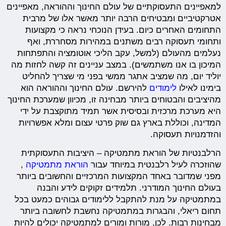
למאפיינים התעסוקתיים של עולם החינוך וההוראה, מאפיינים
אטרקטיביים ומבטיחים הרבה יותר מאשר אלו של מרבית
התחומים האחרים כיום. בעידן הנוכחי נראה כי מקצועות
ותחומי תעסוקה רבים משתנים במהירות מסחררת, ואף
נעלמים מהעולם (למשל, עקב הליכי אוטומציה והתפתחות
המיכון בו אנו משתמשים). במצב עניינים זה קשה לחזות מה
יוליד יום, מה שמציב אתגר ממשי בפני מי שצריך להחליט
בימינו לאילו
לימודים
להירשם. עולם החינוך וההוראה הוא
מהיציבים והבטוחים ביותר מבחינה זו, מכיוון שמערכת החינוך
היא מערכת מרכזית ובסיסית אשר תמיד מתוקצבת על ידי
המדינה, וכוללת בארץ גם שוק פרטי עצום ומלא אפשרויות
והזדמנויות תעסוקה.
הרלבנטיות של הוראת מתמטיקה – היציבות התעסוקתית
שהוזכרה לעיל רלבנטית במיוחד עבור
הוראת מתמטיקה
,
מפני שמדובר באחד המקצועות המרכזיים והחשובים ביותר
בעולם החינוך המודרני. תלמידים זקוקים לידע והבנה
במתמטיקה על מנת להתקבל ללימודים גבוהים כמעט בכל
תחום ריאלי, והבגרות במתמטיקה נחשבת לחשובה ביותר
מבחינות רבות. לכן, מורות ומורים למתמטיקה יכולים להיות