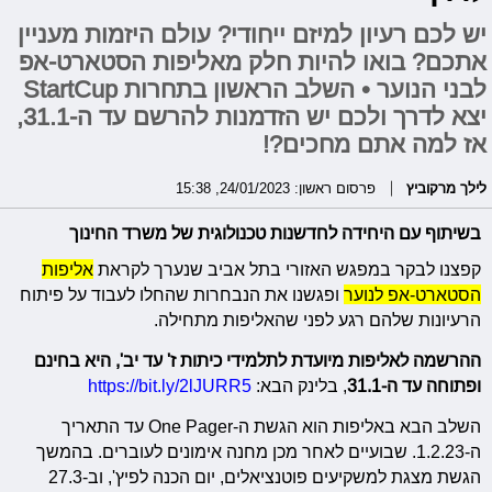
יש לכם רעיון למיזם ייחודי? עולם היזמות מעניין
אתכם? בואו להיות חלק מאליפות הסטארט-אפ
לבני הנוער • השלב הראשון בתחרות StartCup
יצא לדרך ולכם יש הזדמנות להרשם עד ה-31.1,
אז למה אתם מחכים?!
לילך מרקוביץ
פרסום ראשון: 24/01/2023, 15:38
בשיתוף עם היחידה לחדשנות טכנולוגית של משרד החינוך
קפצנו לבקר במפגש האזורי בתל אביב שנערך לקראת
אליפות
הסטארט-אפ לנוער
ופגשנו את הנבחרות שהחלו לעבוד על פיתוח
הרעיונות שלהם רגע לפני שהאליפות מתחילה.
ההרשמה לאליפות מיועדת לתלמידי כיתות ז' עד יב', היא בחינם
ופתוחה עד ה-31.1
, בלינק הבא:
https://bit.ly/2lJURR5
השלב הבא באליפות הוא הגשת ה-One Pager עד התאריך
ה-1.2.23. שבועיים לאחר מכן מחנה אימונים לעוברים. בהמשך
הגשת מצגת למשקיעים פוטנציאלים, יום הכנה לפיץ', וב-27.3