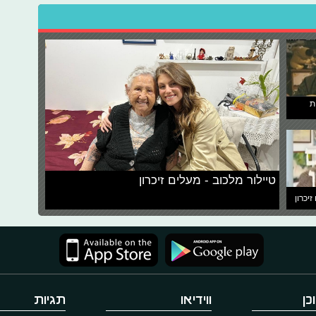
ת
טיילור מלכוב - מעלים זיכרון
זיכרון
כן
ווידיאו
תגיות