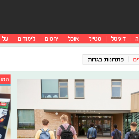
ה
דיגיטל
סטייל
אוכל
יחסים
לימודים
על 
ים
פתרונות בגרות
המומ