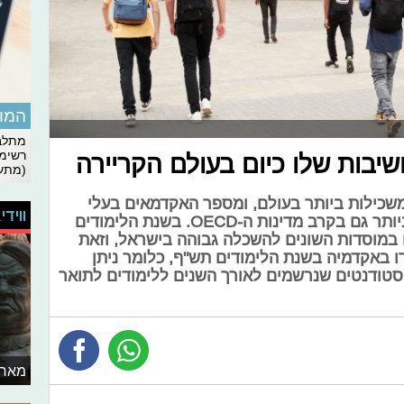
המומ
מתלבט
רשימת
שיבות שלו כיום בעולם הקריירה
(מתעד
כילות ביותר בעולם, ומספר האקדמאים בעלי
ווידי
תואר ראשון לנפש הוא מהגבוהים ביותר גם בקרב מדינות ה-OECD. בשנת הלימודים
336,360 סטודנטים במוסדות השונים להשכלה גבוהה בישראל, וזאת
דנטים שלמדו באקדמיה בשנת הלימודים תש"ף, כלומר ניתן
סטודנטים שנרשמים לאורך השנים ללימודים לתואר
מאחו