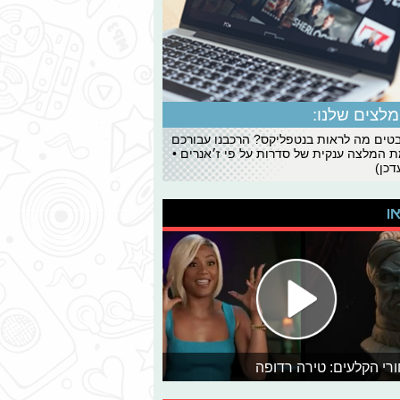
לצים שלנו:
ים מה לראות בנטפליקס? הרכבנו עבורכם
 המלצה ענקית של סדרות על פי ז׳אנרים •
כן)
או
רי הקלעים: טירה רדופה