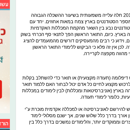
עשו
לפי נתוני הלמ"ס, בין השנים 1980 – 2015 חלה עלייה משמעותית בשיעור ההשכלה הגבוהה
מספר הסטודנטים בארץ צמח במאות אחוזים. יחד עם
סטודנטים נבע בין השאר מהקמת המכללות האקדמיות
בארץ. כיום, התואר הראשון הפך לתנאי סף הכרחי בשוק
, וידוע כי רבים מהמעסיקים דורשים מהמועמדים להציג
 לכן אין זה פלא כי הביקוש ללימודי התואר הראשון
 מהווה מקפצה לקריירה.
 דיפלומה (תעודה מקצועית) או תואר כדי להשתלב בקלות
לרכוש מקצוע לחיים כל אדם יכול לבחור האם ללמוד תואר
בארץ (אוניברסיטאות ומכללות) לבין לימודים במכללות
ות, כלומר לימודי תעודה.
ש להירשם לאוניברסיטה או למכללה אקדמית מוכרת ע"י
 אורך בדרך כלל שלוש שנים, אך ישנם מסלולי לימוד
רים וממוקדים יותר, והלימודים נמשכים בדרך כלל בין
הורד