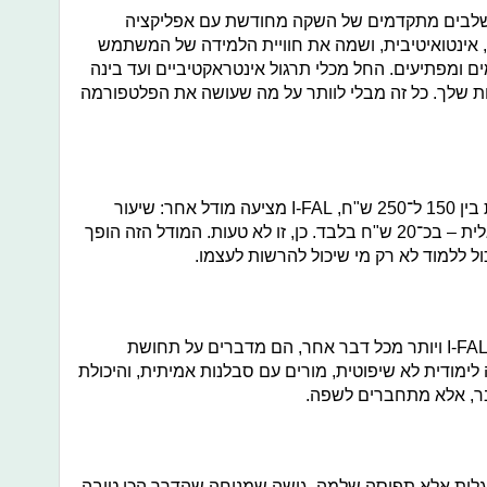
את בשלבים מתקדמים של השקה מחודשת עם אפליקציה
אינטואיטיבית, ושמה את חוויית הלמידה של המשתמש
ם ומפתיעים. החל מכלי תרגול אינטראקטיביים ועד בינה
שלך. כל זה מבלי לוותר על מה שעושה את הפלטפורמה
בזמן ששיעור פרטי באנגלית יכול לעלות בין 150 ל־250 ש"ח, I-FAL מציעה מודל אחר: שיעור
פרטי אחד על אחד, עם מורה דובר אנגלית – בכ־20 ש"ח בלבד. כן, זו לא טעות. המודל הזה הופך
 ללמוד לא רק מי שיכול להרשות לעצמו.
יותר מ־4000 ישראלים כבר עברו דרך I-FAL ויותר מכל דבר אחר, הם מדברים על תחושת
לימודית לא שיפוטית, מורים עם סבלנות אמיתית, והיכולת
בר, אלא מתחברים לשפה.
וד אנגלית אלא תפיסה שלמה. גישה שמניחה שהדרך הכי טובה