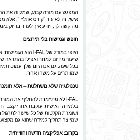
המפגש עם מורה קבוע, שמלווה את התלמ
אישי. זה לא עוד "קורס אונליין", אלא 
מה קשה לך, ויודע איך לעזור בדיוק בזמן 
חופש וגמישות בלי תירוצים
היופי במודל של I-FAL
שיעור מהיום למחר ואפילו בהתראה של
בכל שעה. גם אם היום שלך עמוס תמיד
שמוותרים על משהו אחר.
טכנולוגיה שלא משתלטת – אלא תומכת
I-FAL לא מתיימרת להחליף את המ
בלמידה האישית: עוקבת אחרי קצב ההת
ושומרת הקלטות של כל שיעור לתרגול נוס
שמייצר תהליך למידה שהוא גם מקצועי 
בקרוב: אפליקציה חדשה וחווייתית