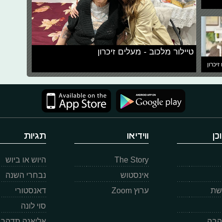
טיילור מלכוב - מעלים זיכרון
זיכרון
כן
ווידיאו
תגיות
The Story
היוש או ביוש
אינסטוש
נבחרי השנה
רשת
ערוץ Zoom
דאנסטורי
סוי לונה
הבה
אליאנה תדהר