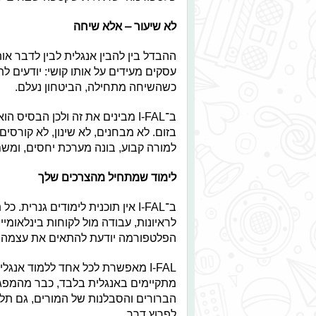
לא שיעור – אלא שיחה
ההבדל בין להבין אנגלית לבין לדבר אות
עסקים מעידים על אותו קושי: יודעים לת
כשהשיחה מתחילה, הביטחון נעלם.
ב־I-FAL מבינים את זה ולכן הבסי
בזום. לא מבחנים, לא שינון, לא קורסי
למורה קבוע, בונה מערכת יחסים, ומש
לימוד שמתחיל מהצרכים שלך
ב־I-FAL אין תוכנית לימודים גנר
לראיונות, עבודה מול לקוחות בינלאומיי
הפלטפורמה יודעת להתאים את עצמה ב
I-FAL מאפשרת לכל אחד ללמוד אנג
מתקיימים באנגלית בלבד, כבר מהמפג
הברורים והסבלנות של המורים, גם תל
לפרוץ דרך.