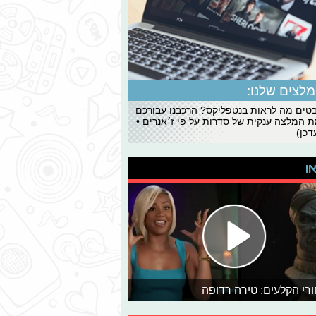
לצים שלנו:
ים מה לראות בנטפליקס? הרכבנו עבורכם
 המלצה ענקית של סדרות על פי ז׳אנרים •
כן)
או
רי הקלעים: טירה רדופה