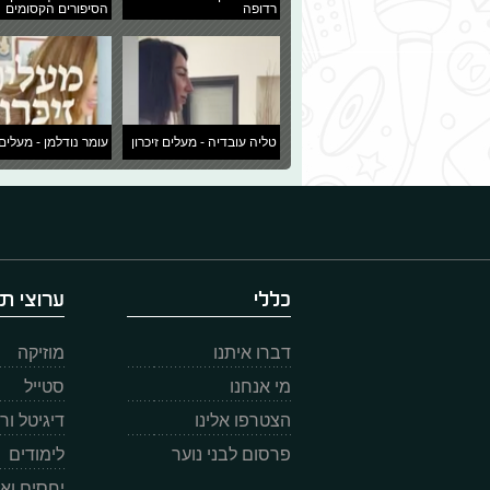
רדופה
הסיפורים הקסומים
טליה עובדיה - מעלים זיכרון
עומר נודלמן - מעלים 
כללי
ערוצי תו
דברו איתנו
מוזיקה
מי אנחנו
סטייל
הצטרפו אלינו
דיגיטל ו
פרסום לבני נוער
לימודים
יחסים וא