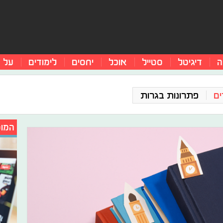
ה
דיגיטל
סטייל
אוכל
יחסים
לימודים
על 
ים
פתרונות בגרות
המומ