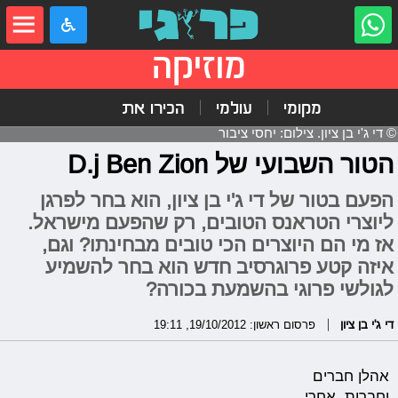
מוזיקה
מקומי
עולמי
הכירו את
© די ג'י בן ציון. צילום: יחסי ציבור
הטור השבועי של D.j Ben Zion
הפעם בטור של די ג'י בן ציון, הוא בחר לפרגן
ליוצרי הטראנס הטובים, רק שהפעם מישראל.
אז מי הם היוצרים הכי טובים מבחינתו? וגם,
איזה קטע פרוגרסיב חדש הוא בחר להשמיע
לגולשי פרוגי בהשמעת בכורה?
די ג'י בן ציון
פרסום ראשון: 19/10/2012, 19:11
אהלן חברים
וחברות, אחרי