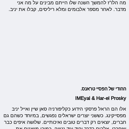
מה הלו"ז להמשך השנה שלו הייתם מבינים על מה אני
מדבר. לאחר מספר אלבומים ומלא ריליסים, קבלו את יניב.
ההודי של הפסיי טראנס.
IMEyal & Har-el Prosky
אלו הם הראל פרסקי הידוע כקליפורניה סאן שיין ואייל יניב
מפסייקינג. כששני יוצרים ישראלים נפגשים, במיוחד כשהם גם
חברים, יוצאים רק דברים טובים ואיכותיים. שלושה איפים כבר
שוחררו, אלבום בדרך והיד עוד נטויה. כמובן מייצגים את