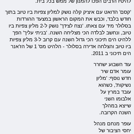
להיטיו הרבים הפכו להמנון של ממש בכל בית.
'קסם' הדואט עם איציק קלה נושק למליון צפיות ביו טיוב בתוך
חודש בלבד, וכבש את המקום הראשון במצעד ההורדות
בסלולר מיד עם צאתו. 'נצח לצידך' נושק ל-2 מליון צפיות ביו
טיוב, ונחשב לבלדה הכי מצליחה השנה. 'בניתי עליך' הפך
ללהיט הים תיכוני הכי גדול השנה עם קרוב ל-3 מליון צפיות
ביו טיוב והצלחה אדירה בסלולר - הלהיט מס' 1 של הז'אנר
הים תיכוני ב 2011.
עוד השבוע ישחרר
עומר אדם שיר
חדש נוסף: 'מליון
נשיקות', כשהוא
עובד במרץ על
אלבומו השני
שייצא במהלך
השנה הקרובה.
עופר מנחם מנהל
יחסי הציבור של