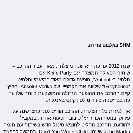
SHM באלבום פרידה.
שנת 2012 עד כה היא שנה מוצלחת מאוד עבור ההרכב –
שיתוף הפעולה המוצלח עם Knife Party עם
הלהיט "Antidote", הופעה גדולה מאוד במיאמי והלהיט
"Greyhound" שליווה את הקמפיין של Absolut Vodka. הקיץ
קיים ההרכב את ההופעה הגדולה והמושקעת ביותר שלו עד
כה בבריטניה בעיר מילטון קינס באנגליה.
אך למרות כל ההצלחה, ההרכב הודיע לפני כחצי שנה על
פירוק ובנוסף הכריזו על סיבוב הופעות אחרון. במקביל
להודעה, ההרכב החליט להוציא סינגל חדש בשיתוף עם הזמר
John Martin ששמו: Don't You Worry Child. בהמשך להפצת