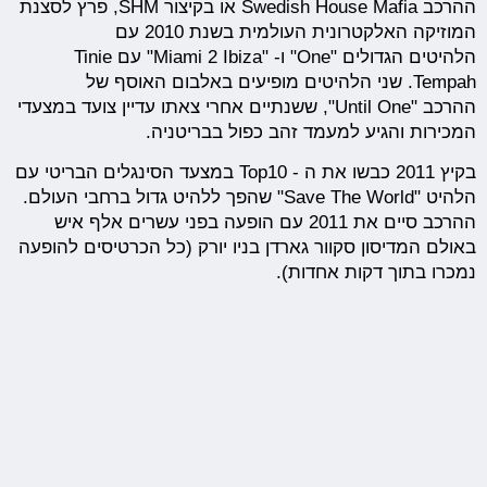
ההרכב Swedish House Mafia או בקיצור SHM, פרץ לסצנת
המוזיקה האלקטרונית העולמית בשנת 2010 עם
הלהיטים הגדולים "One" ו- "Miami 2 Ibiza" עם Tinie
Tempah. שני הלהיטים מופיעים באלבום האוסף של
ההרכב "Until One", ששנתיים אחרי צאתו עדיין צועד במצעדי
המכירות והגיע למעמד זהב כפול בבריטניה.
בקיץ 2011 כבשו את ה - Top10 במצעד הסינגלים הבריטי עם
הלהיט "Save The World" שהפך ללהיט גדול ברחבי העולם.
ההרכב סיים את 2011 עם הופעה בפני עשרים אלף איש
באולם המדיסון סקוור גארדן בניו יורק (כל הכרטיסים להופעה
נמכרו בתוך דקות אחדות).