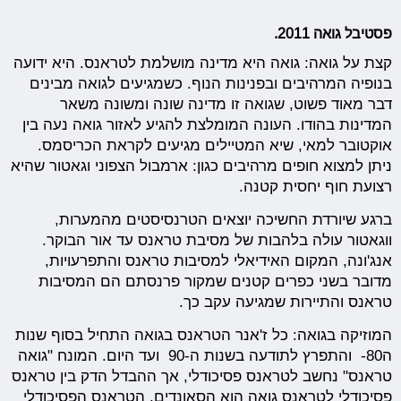
פסטיבל גואה 2011.
קצת על גואה: גואה היא מדינה מושלמת לטראנס. היא ידועה
בנופיה המרהיבים ובפנינות הנוף. כשמגיעים לגואה מבינים
דבר מאוד פשוט, שגואה זו מדינה שונה ומשונה משאר
המדינות בהודו. העונה המומלצת להגיע לאזור גואה נעה בין
אוקטובר למאי, שיא המטיילים מגיעים לקראת הכריסמס.
ניתן למצוא חופים מרהיבים כגון: ארמבול הצפוני וגאטור שהיא
רצועת חוף יחסית קטנה.
ברגע שיורדת החשיכה יוצאים הטרנסיסטים מהמערות,
ווגאטור עולה בלהבות של מסיבת טראנס עד אור הבוקר.
אנג'ונה, המקום האידיאלי למסיבות טראנס והתפרעויות,
מדובר בשני כפרים קטנים שמקור פרנסתם הם המסיבות
טראנס והתיירות שמגיעה עקב כך.
המוזיקה בגואה: כל ז'אנר הטראנס בגואה התחיל בסוף שנות
ה80- והתפרץ לתודעה בשנות ה-90 ועד היום. המונח "גואה
טראנס" נחשב לטראנס פסיכודלי, אך ההבדל הדק בין טראנס
פסיכודלי לטראנס גואה הוא הסאונדים. הטראנס הפסיכודלי