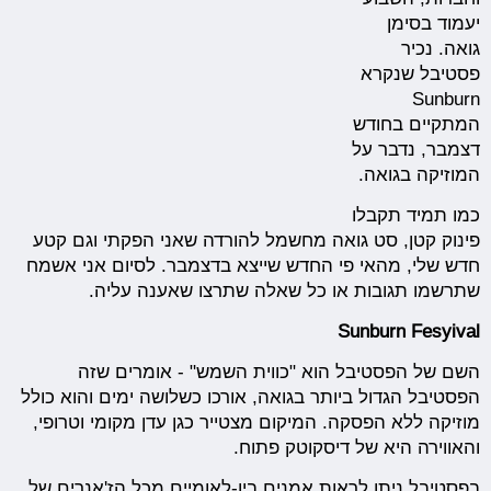
יעמוד בסימן
גואה. נכיר
פסטיבל שנקרא
Sunburn
המתקיים בחודש
דצמבר, נדבר על
המוזיקה בגואה.
כמו תמיד תקבלו
פינוק קטן, סט גואה מחשמל להורדה שאני הפקתי וגם קטע
חדש שלי, מהאי פי החדש שייצא בדצמבר. לסיום אני אשמח
שתרשמו תגובות או כל שאלה שתרצו שאענה עליה.
Sunburn Fesyival
השם של הפסטיבל הוא "כווית השמש" - אומרים שזה
הפסטיבל הגדול ביותר בגואה, אורכו כשלושה ימים והוא כולל
מוזיקה ללא הפסקה. המיקום מצטייר כגן עדן מקומי וטרופי,
והאווירה היא של דיסקוטק פתוח.
בפסטיבל ניתן לראות אמנים בין-לאומיים מכל הז'אנרים של