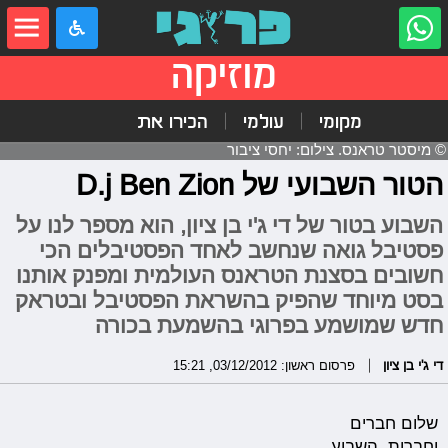
מוזיקה
מקומי
עולמי
הכירו את
© מיסטר טראנס. צילום: יחסי ציבור
הטור השבועי של D.j Ben Zion
השבוע בטור של די ג'י בן ציון, הוא מספר לנו על
פסטיבל גואה שנחשב לאחד הפסטיבלים הכי
חשובים בסצנת הטראנס העולמית ומפנק אותנו
בסט מיוחד שהפיק בהשראת הפסטיבל ובטראק
חדש שמושמע בפרוגי בהשמעת בכורה
די ג'י בן ציון
פרסום ראשון: 03/12/2012, 15:21
שלום חברים
וחברות, השבוע