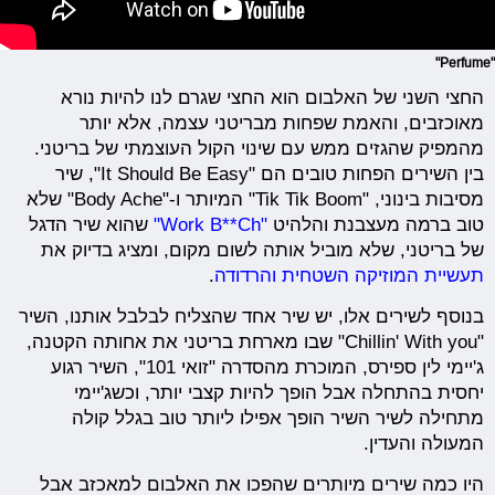
"Perfume"
החצי השני של האלבום הוא החצי שגרם לנו להיות נורא
מאוכזבים, והאמת שפחות מבריטני עצמה, אלא יותר
מהמפיק שהגזים ממש עם שינוי הקול העוצמתי של בריטני.
בין השירים הפחות טובים הם "It Should Be Easy", שיר
מסיבות בינוני, "Tik Tik Boom" המיותר ו-"Body Ache" שלא
טוב ברמה מעצבנת והלהיט
"Work B**Ch"
שהוא שיר הדגל
של בריטני, שלא מוביל אותה לשום מקום, ומציג בדיוק את
תעשיית המוזיקה השטחית והרדודה
.
בנוסף לשירים אלו, יש שיר אחד שהצליח לבלבל אותנו, השיר
"Chillin' With you" שבו מארחת בריטני את אחותה הקטנה,
ג'יימי לין ספירס, המוכרת מהסדרה "זואי 101", השיר רגוע
יחסית בהתחלה אבל הופך להיות קצבי יותר, וכשג'יימי
מתחילה לשיר השיר הופך אפילו ליותר טוב בגלל קולה
המעולה והעדין.
היו כמה שירים מיותרים שהפכו את האלבום למאכזב אבל