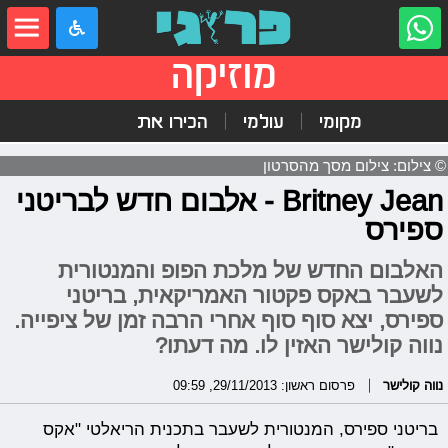
מוזיקה
מקומי
עולמי
הכירו את
© צילום: צילום מסך מהסרטון
Britney Jean - אלבום חדש לבריטני
ספירס
האלבום החדש של מלכת הפופ והמנטורית
לשעבר באקס פקטור האמריקאית, בריטני
ספירס, יצא סוף סוף אחרי הרבה זמן של ציפייה.
נווה קולישר האזין לו. מה דעתו?
נווה קולישר
פרסום ראשון: 29/11/2013, 09:59
בריטני ספירס, המנטורית לשעבר בתכנית הריאלטי "אקס