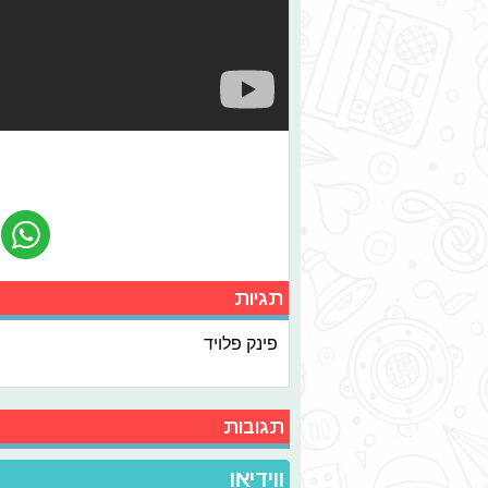
תגיות
פינק פלויד
תגובות
ווידיאו