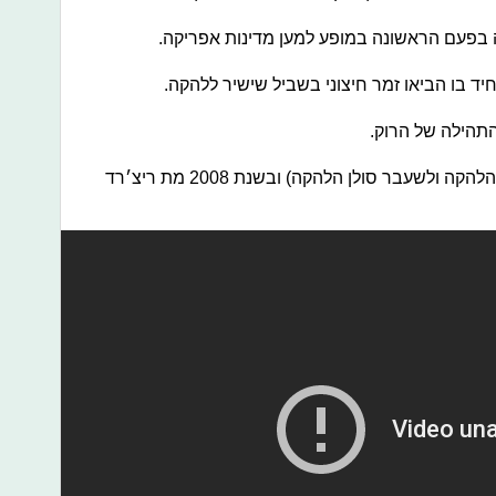
15. בשנת 2006 מת סיד בארט (מקים הלהקה ולשעבר סולן הלהקה) ובשנת 2008 מת ריצ׳רד