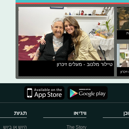
ת
טיילור מלכוב - מעלים זיכרון
זיכרון
כן
ווידיאו
תגיות
The Story
היוש או ביוש