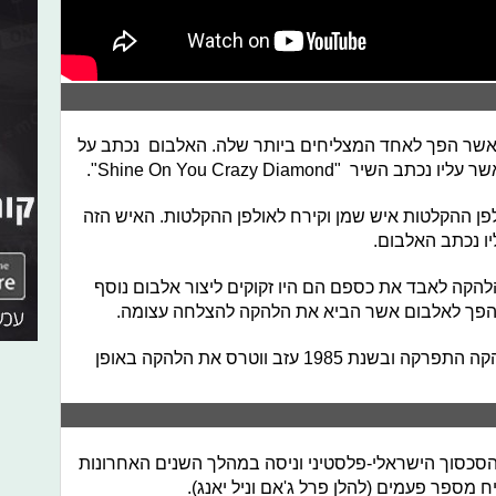
קה אלבום אשר הפך לאחד המצליחים ביותר שלה. האלבום נכתב על
"Shine On You Crazy Diamond".
לפן ההקלטות איש שמן וקירח לאולפן ההקלטות. האיש הזה
ו נכתב האלבום.
הלהקה לאבד את כספם הם היו זקוקים ליצור אלבום נוסף
10. לאחר אלבום זה אפשר לומר שהלהקה התפרקה ובשנת 1985 עזב ווטרס את הלהקה באופן
יין הסכסוך הישראלי-פלסטיני וניסה במהלך השנים האחרונות
 מספר פעמים (להלן פרל ג'אם וניל יאנג).