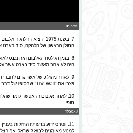
מדהים!
7. בשנת 1975 הוציאה הלה
הסולן הראשון של הלהקה, סיד בארט אשר עליו נכתב השיר 
8. בזמן הקלטת האלבום הזה נכנס לאו
היה לא אחר מאשר סיד בארט אשר עלי
9. לאחר ניהול כושל אשר גרם לחברי 
ויצרו את "The Wall" שבסופו של דבר הפך לאלבום אשר הביא את הלהקה להצלחה עצומה.
סופי.
© טאמבלר
11. ווטרס ידוע בדעותיו החזקות בענ
למנוע מאומנים לבוא לישראל ואף הצליח