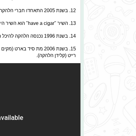
12. בשנת 2005 התאחדו חברי הלהקה בפעם הראשונה במופע למען מדינות אפריקה.
13. השיר "have a cigar" הוא השיר היחיד בו הביאו זמר חיצוני בשביל שישיר ללהקה.
14. בשנת 1996 נכנסה הלהקה להיכל התהילה של הרוק.
רייט (קלידן הלהקה).