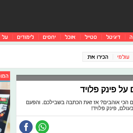
ה
דיגיטל
סטייל
אוכל
יחסים
לימודים
על 
עולמי
הכירו את
המומ
 הכי אוהבים? אז זאת הכתבה בשבילכם. והפעם
ולם, פינק פלויד!