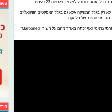
עשו
ת לא רק בגלל המוזיקה אלא גם בגלל האפקטים הוויזואליים
מסימני ההיכר של הלהקה.
6. פינק פלויד הייתה מועמדת למספר פרסי גראמי ואף זכתה באחד מהם על השיר "Marooned"
הורד