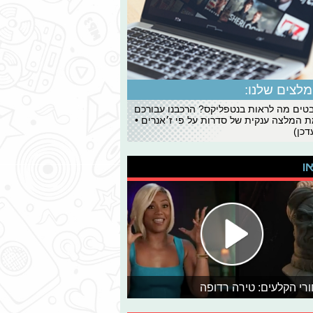
לצים שלנו:
ים מה לראות בנטפליקס? הרכבנו עבורכם
 המלצה ענקית של סדרות על פי ז׳אנרים •
כן)
או
רי הקלעים: טירה רדופה