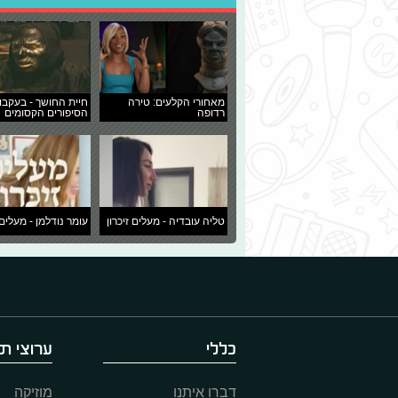
מאחורי הקלעים: טירה
חיית החושך - בעקבו
רדופה
הסיפורים הקסומים
טליה עובדיה - מעלים זיכרון
עומר נודלמן - מעלים 
כללי
ערוצי תו
דברו איתנו
מוזיקה