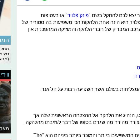
 יצא לכם להתקל בשם "
פינק פלויד
" או בעטיפות
לויד היא הינה אחת הלהקות הכי משפיעות בהיסטוריה של
הרכב המבריק של חברי הלהקה והמוזיקה המהפכנית אין
המומ
מתלבט
רשימת
(מתעד
ט
ווידי
דה
רט, הנהיג את הלהקה אל ההצלחה הראשונית שלה אך
ורה מהירה מה שגרם בסופו של דבר לעזיבתו מהלהקה.
מאחו
4. פינק פלויד אחראית לחלק מהאלבומים המשפיעים ביותר והמוכר ביותר ביניהם הוא "The