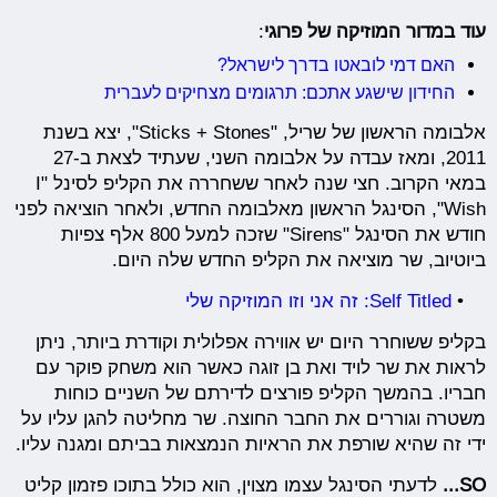
עוד במדור המוזיקה של פרוגי
:
האם דמי לובאטו בדרך לישראל?
החידון שישגע אתכם: תרגומים מצחיקים לעברית
אלבומה הראשון של שריל, "Sticks + Stones", יצא בשנת
2011, ומאז עבדה על אלבומה השני, שעתיד לצאת ב-27
במאי הקרוב. חצי שנה לאחר ששחררה את הקליפ לסינל "I
Wish", הסינגל הראשון מאלבומה החדש, ולאחר הוציאה לפני
חודש את הסינגל "Sirens" שזכה למעל 800 אלף צפיות
ביוטיוב, שר מוציאה את הקליפ החדש שלה היום.
•
Self Titled: זה אני וזו המוזיקה שלי
בקליפ ששוחרר היום יש אווירה אפלולית וקודרת ביותר, ניתן
לראות את שר לויד ואת בן זוגה כאשר הוא משחק פוקר עם
חבריו. בהמשך הקליפ פורצים לדירתם של השניים כוחות
משטרה וגוררים את החבר החוצה. שר מחליטה להגן עליו על
ידי זה שהיא שורפת את הראיות הנמצאות בביתם ומגנה עליו.
SO...
לדעתי הסינגל עצמו מצוין, הוא כולל בתוכו פזמון קליט