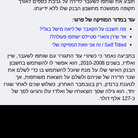
תובע את שותפו לשעבר לדירה על גניבת כספים לאורך
תקופה ממושכת מחשבון הבנק שלו ללא ידיעתו.
עוד במדור המוזיקה של
פרוגי
:
מה חשבנו על הקאבר של ליאה מישל בגלי?
אד שירן והארי סטיילס ישתפו פעולה?!
Self Titled / זה אני וזאת המוזיקה שלי
בתביעה נאמר כי כשיורי עוד התגורר עם שותפו לשעבר, שיין
ואלדז, בשנים 2010-2008, הוא אפשר לו להשתמש בחשבון
הבנק האישי שלו על מנת שיוכל להשתמש בו כדי לשלם את
שכר הדירה של שניהם ולשלם על הוצאות משותפות, אך
לטענת ברנדון, רק בנובמבר האחרון, כשלוש שנים לאחר שגרו
יחד, הוא גילה שסך הוצאותיו של ואלדז עלו והגיעו לסך של
כ-127 אלף דולר.