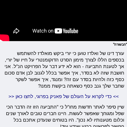
"הבשורה"
עורך דינו של ואלדז טוען כי יורי ביקש מואלדז להשתמש
בכספים הללו לצורך מימון הסרט הדוקומנטרי על חייו של יורי,
אך לטענת התביעה - הוא לא ידע דבר על הפרויקט הנ"ל. אני
חושבת שזה לא בסדר, איך אפשר בכלל לגנוב לבן אדם סכום
כסף כזה ולהיות בסדר עם זה? ומנגד, איך אפשר לשקר
שחבר שלך גנב כסף כשאתה ביקשת ממנו?
>>
כדי לקרוא על העולם של פאניק בפרוגי, לחצו כאן
<<
שיין סיפר לאתר חדשות מחו"ל כי "התביעה הזו זה הדבר הכי
שפל ומגוחך שאפשר לעשות. היינו חברים טובים לאורך שנים
וכלום מטענותיו לא נכון". היו בטוחים שנעדכן אתכם בכל
הקשור לפרשייה ברגע שנדע עוד!