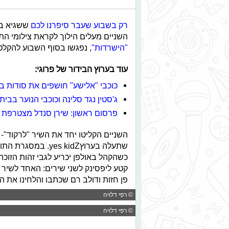
רק בשבוע שעבר סיפרנו לכם
ששגיא בר
השניים מעלים הילוך לקראת צילומי התכ
"הישרדות"
, נפגשו בסוף השבוע להקלט
עוד בערוץ הבידור של פרוגי:
כוכבי "אלישע" חושפים את סודות 
ג'סטין נגד סלינה וכוכבי הנוער בבית
פרסום ראשון: שירן סנדל מצטרפת ל"
השניים הקליטו יחד את השיר "לרקוד"-
שתעלה בערוץ
yes kidZ
. במסגרת התוכ
כשהקהל באולפן יכריע לגבי זהות הזוכה
קטע ליפסינק לשני שירים: האחד לשיר 
פן חזות ודולב רם שכתבו והלחינו את 
© רפי דלויה
© רפי דלויה