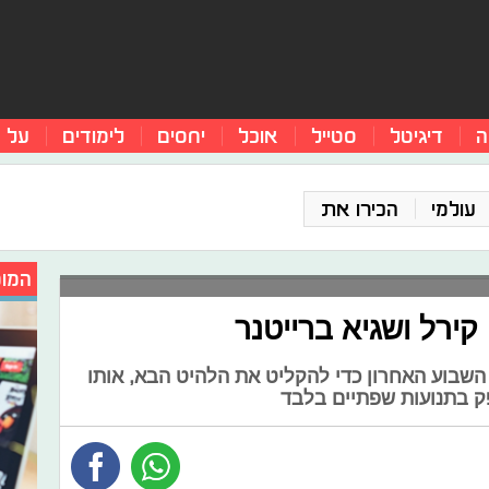
ה
דיגיטל
סטייל
אוכל
יחסים
לימודים
על 
עולמי
הכירו את
המומ
ירל ושגיא ברייטנר
השבוע האחרון כדי להקליט את הלהיט הבא, אותו
 בתנועות שפתיים בלבד