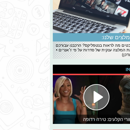
לצים שלנו:
ים מה לראות בנטפליקס? הרכבנו עבורכם
 המלצה ענקית של סדרות על פי ז׳אנרים •
כן)
או
רי הקלעים: טירה רדופה