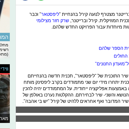
ייטנר מצטרף לנועה קירל בהנחיית "
ליפסטאר
" וכבר
נית המוזיקלית. קירל וברייטנר,
שרק חזר מצילומי
ות מיוחדות עבור הפרויקט החדש שלהם.
המומ
מתלבט
בית הספר שלהם
רשימת
(מתעד
 החולים
מועדון החנונים"
ווידי
 שיר התוכנית של "ליפסטאר", תכנית חדשה בהנחייתם
נית יתחרו מידי יום שני מתמודדים בקרב ליפסינק מותח
 באמצעות אפליקציה ייחודית. על המתמודדים יהיה להכין
הנושא והשני- שיר לבחירתם. ההקלטות נערכו באולפן של
השיר המדובר ואף אחראים ללהיט של קירל "יש בי אהבה".
מאחו