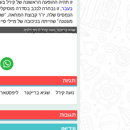
זו תהיה ההופעה הראשונה של קירל בע
בעבר
, זו נבחרה לככב בסדרה מוסיקלי
הנמסיס שלה, יו"ר קבוצת המחאה, "שו
מונטנה" שהייתה בכיכובה של מיילי סיירוס
שגיא ברייטנר,נועה קירל © רפי דלויה
תגיות
נועה קירל
שגיא ברייטנר
ליפסטאר
תגובות
ווידיאו