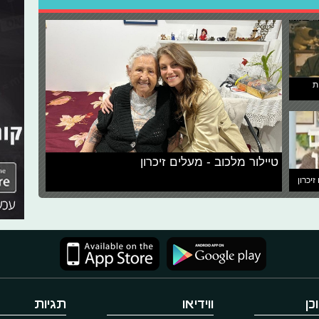
ת
טיילור מלכוב - מעלים זיכרון
זיכרון
כן
ווידיאו
תגיות