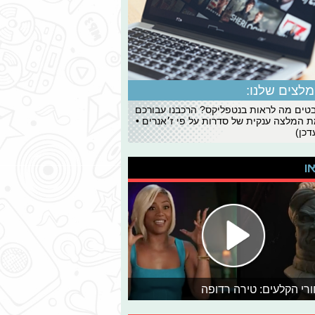
לצים שלנו:
ים מה לראות בנטפליקס? הרכבנו עבורכם
 המלצה ענקית של סדרות על פי ז׳אנרים •
כן)
או
רי הקלעים: טירה רדופה