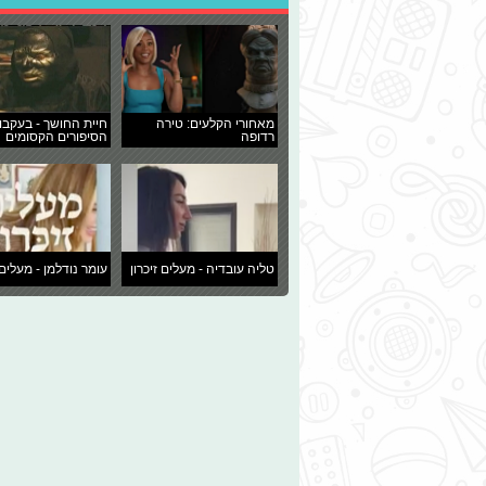
מאחורי הקלעים: טירה
חיית החושך - בעקבו
רדופה
הסיפורים הקסומים
טליה עובדיה - מעלים זיכרון
עומר נודלמן - מעלים 