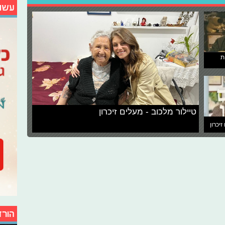
עשו
ת
טיילור מלכוב - מעלים זיכרון
זיכרון
הורד