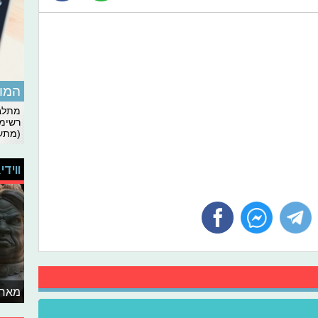
המומ
מתלבט
רשימת
(מתעד
ווידי
מאחו