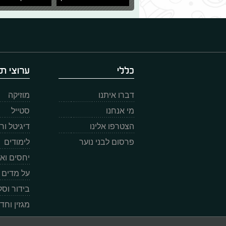
כללי
ערוצי תו
דברו איתנו
מוזיקה
מי אנחנו
סטייל
הצטרפו אלינו
דיגיטל ו
פרסום לבני נוער
לימודים
יחסים וא
על מדים
בידור וס
מגזין וחד