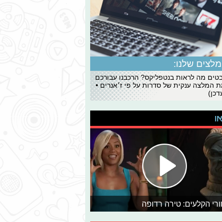
לצים שלנו:
ים מה לראות בנטפליקס? הרכבנו עבורכם
 המלצה ענקית של סדרות על פי ז׳אנרים •
כן)
או
רי הקלעים: טירה רדופה