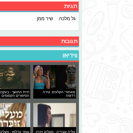
תגיות
גל מלכה
שיר ממן
תגובות
ווידיאו
מאחורי הקלעים: טירה
חיית החושך - בעקבו
רדופה
הסיפורים הקסומים
טליה עובדיה - מעלים זיכרון
עומר נודלמן - מעלים 