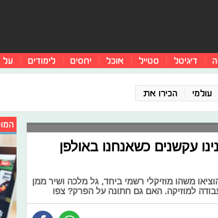
ה
דיגיטל
סטייל
אוכל
יחסים
לימודים
על 
עולמי
הכירו את
המומ
ינו עקשנים כשאנחנו באולפן
וציאו משהו מוזיקלי רשמי ביחד, גל מלכה ושיר ממן
העבודה למוזיקה. האם גם חתונה על הפרק? צפו