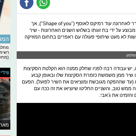
המפיק המוזיקלי והדי.ג'יי גל מלכה שיחרר לאחרונה עוד רמיקס לאוסף ("Shape of you"), אך
מבוצע על ידי בת זוגתו בשלוש השנים האחרונות - שיר
שות לא מעט שיתופי פעולה עם ראפרים בתחום המוזיקה
המומ
מתלבט
רשימת
סולמון
(מתעד
כה, יש עבודה רבה לפניו שחלק ממנה הוא הקלטת הסקיצות
ווידי
 שיר ממן משמשת כזמרת הסקיצות שלו ובאופן קבוע
 (עד שההפקה מגובשת ומוציאים את השיר לפועל). הפעם
מש טוב, והשניים החליטו שיוציאו את זה ככה עם
הזמינו את ג'אבי.
מאחו