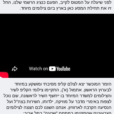
לפני שיעלה על המטוס לקייב, הפעם כנציג הרשמי שלנו, החל
זיו את תחילת המסע כאן בארץ ביום צילומים מיוחד.
הזמר המוכשר יצא לצלם קליפ מסיבתי ומושקע במיוחד
לבערוץ הראשון. אתמול (א'), התקיימו צילומי הקליפ לשיר
והצילומים למשדר המיוחד בו ייחשף השיר לראשונה, שם נוכל
לצפות באימרי מדבר על מוזיקה, ילדותו, השירות בצה"ל ועל
הנסיעה הקרבה לארווזיון. אנחנו השגנו לכם הצצה לצילומים
הצבעוניים שהתקיימו במתחם "שרונה" בתל אביב: