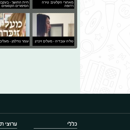
מאחורי הקלעים: טירה
חיית החושך - בעקבו
רדופה
הסיפורים הקסומים
טליה עובדיה - מעלים זיכרון
עומר נודלמן - מעלים 
כללי
ערוצי תו