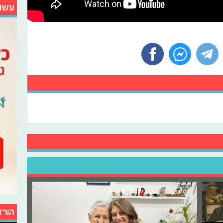
עשו
הורד