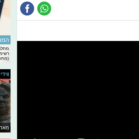
המומ
מתלבט
רשימת
(מתעד
ווידי
מאחו