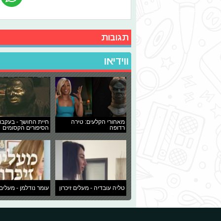
תגובות
ווידיאו
מאחורי הקלעים: טירה
חיית החושך - בעקבו
רדופה
הסיפורים הקסומים
טליה עובדיה - מעלים זיכרון
עומר נודלמן - מעלים 