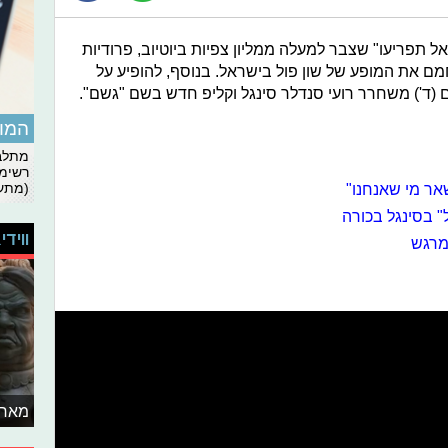
 תפריעו" שצבר למעלה ממליון צפיות ביוטיוב, פרודיות
ם את המופע של שון פול בישראל. בנוסף, להופיע על
ם (ד') משחרר רועי סנדלר סינגל וקליפ חדש בשם "גשם".
המומ
מתלבט
רשימת
אר מי שאנחנו"
(מתעד
" בסינגל בכורה
ווידי
ומרגש
מאחו