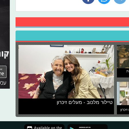
ת
טיילור מלכוב - מעלים זיכרון
זיכרון