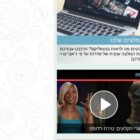
לצים שלנו:
ים מה לראות בנטפליקס? הרכבנו עבורכם
 המלצה ענקית של סדרות על פי ז׳אנרים •
כן)
או
רי הקלעים: טירה רדופה