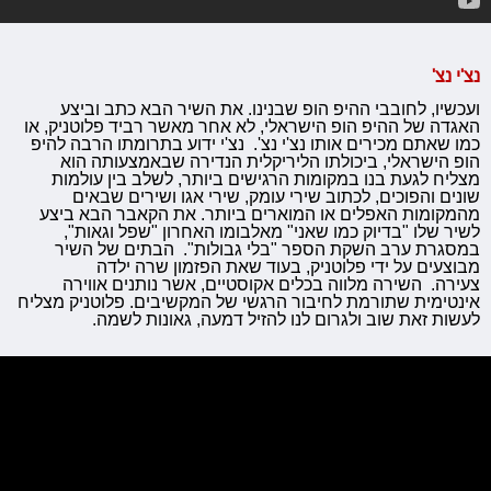
נצ'י נצ'
ועכשיו, לחובבי ההיפ הופ שבנינו. את השיר הבא כתב וביצע
האגדה של ההיפ הופ הישראלי, לא אחר מאשר רביד פלוטניק, או
כמו שאתם מכירים אותו נצ'י נצ'. נצ'י ידוע בתרומתו הרבה להיפ
הופ הישראלי, ביכולתו הליריקלית הנדירה שבאמצעותה הוא
מצליח לגעת בנו במקומות הרגישים ביותר, לשלב בין עולמות
שונים והפוכים, לכתוב שירי עומק, שירי אגו ושירים שבאים
מהמקומות האפלים או המוארים ביותר. את הקאבר הבא ביצע
לשיר שלו "בדיוק כמו שאני" מאלבומו האחרון "שפל וגאות",
במסגרת ערב השקת הספר "בלי גבולות". הבתים של השיר
מבוצעים על ידי פלוטניק, בעוד שאת הפזמון שרה ילדה
צעירה. השירה מלווה בכלים אקוסטיים, אשר נותנים אווירה
אינטימית שתורמת לחיבור הרגשי של המקשיבים. פלוטניק מצליח
לעשות זאת שוב ולגרום לנו להזיל דמעה, גאונות לשמה.