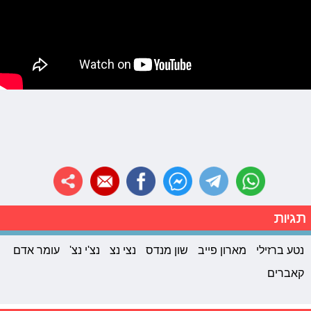
תגיות
נטע ברזילי
מארון פייב
שון מנדס
נצי נצ
נצ'י נצ'
עומר אדם
קאברים