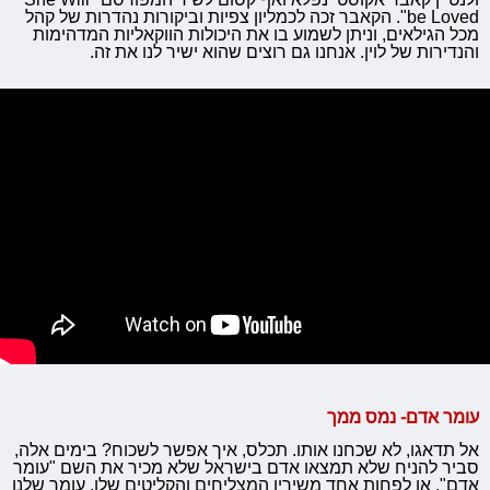
be Loved". הקאבר זכה לכמליון צפיות וביקורות נהדרות של קהל
מכל הגילאים, וניתן לשמוע בו את היכולות הווקאליות המדהימות
והנדירות של לוין. אנחנו גם רוצים שהוא ישיר לנו את זה.
עומר אדם- נמס ממך
אל תדאגו, לא שכחנו אותו. תכלס, איך אפשר לשכוח? בימים אלה,
סביר להניח שלא תמצאו אדם בישראל שלא מכיר את השם "עומר
אדם", או לפחות אחד משיריו המצליחים והקליטים שלו. עומר שלנו