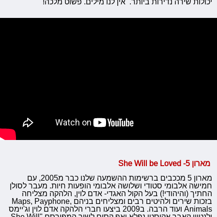
יכולות שירה נדירות ביותר. אין לנו מילים. פשוט מלכה!
מארון 5- She Will be Loved
מארון 5 מככבים ברשימות ההשמעה שלנו כבר מ2005, עם
חמישה אלבומי סטודי ושלושה אלבומי הופעות חיות. מעבר לסולן
החתיך (והיהודי!) בעל הקול האגדי- אדם לוין, הלהקה מצליחה
בזכות שירים ולהיטים רבים ומצליחים בניהם Maps, Payphone,
Animals ועוד הרבה. ב2009 ביצעו חברי הלהקה אדם לוין וג'יימס
ולנטיין קאבר אקוסטי נפלא ואף קסום לשיר המפורסם "She Will