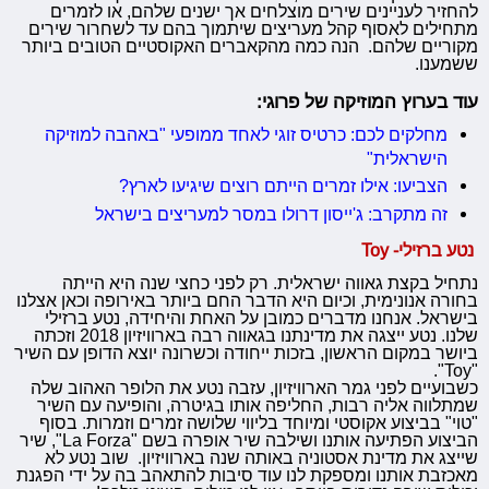
להחזיר לעניינים שירים מוצלחים אך ישנים שלהם, או לזמרים
מתחילים לאסוף קהל מעריצים שיתמוך בהם עד לשחרור שירים
מקוריים שלהם. הנה כמה מהקאברים האקוסטיים הטובים ביותר
ששמענו.
עוד בערוץ
המוזיקה של פרוגי:
מחלקים לכם: כרטיס זוגי לאחד ממופעי "באהבה למוזיקה
הישראלית"
הצביעו: אילו זמרים הייתם רוצים שיגיעו לארץ?
זה מתקרב: ג'ייסון דרולו במסר למעריצים בישראל
נטע ברזילי- Toy
נתחיל בקצת גאווה ישראלית. רק לפני כחצי שנה היא הייתה
בחורה אנונימית, וכיום היא הדבר החם ביותר באירופה וכאן אצלנו
בישראל. אנחנו מדברים כמובן על האחת והיחידה, נטע ברזילי
שלנו. נטע ייצגה את מדינתנו בגאווה רבה בארוויזיון 2018 וזכתה
ביושר במקום הראשון, בזכות ייחודה וכשרונה יוצא הדופן עם השיר
"Toy".
כשבועיים לפני גמר הארוויזיון, עזבה נטע את הלופר האהוב שלה
שמתלווה אליה רבות, החליפה אותו בגיטרה, והופיעה עם השיר
"טוי" בביצוע אקוסטי ומיוחד בליווי שלושה זמרים וזמרות. בסוף
הביצוע הפתיעה אותנו ושילבה שיר אופרה בשם "La Forza", שיר
שייצג את מדינת אסטוניה באותה שנה בארוויזיון. שוב נטע לא
מאכזבת אותנו ומספקת לנו עוד סיבות להתאהב בה על ידי הפגנת