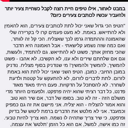
במבט לאחור, אילו טיפים היית רוצה לקבל כשהיית צעיר יותר
ולהעביר עכשיו לכותבים צעירים כיום?
"הטיפ הכי גדול שאני יכול לתת לכותבים צעירים, הוא להאמין
ולא להתייאש. באמת. לא מעט פעמים קרו לי בקריירה שלי
שהאמונה וההתמדה גרמו לכך שאצליח. הכי קל זה לוותר,
ואם כמה שזה נשמע קלישאתי - אבל האמונה היא הדבר
שהכי מחזק אותך. פשוט לא להתייאש. גם להתמיד, ולעשות,
וגם אם שלחתם שירים ולא ענו, לא הקשיבו, לא אהבו - פשוט
להמשיך, להמשיך ולהמשיך! מי שנודניק בסוף מצליח. נודניק
במובן החיובי, כמובן. הטיפ השני שאני יכול לתת הוא באמת
לזרום. לתת לדברים לזרום, לא להתעקש על קטנות ולדעת
לשחרר. לא להסתכל על הדקויות. פעם הייתי מאוד מאוד
פדנט, כל דבר רציתי שהוא יהיה פרפקט. ולפעמים היותר מדי
מושלם הזה - זה לא טוב. בסופו של דבר, אם שיר הוא טוב
והוא אמור להצליח - הוא יצליח. אני מיישם את זה גם כמפיק
וכמעבד. אני לא מלטש את הדברים ברמת ליטוש של בדיוק
ופרפקט, כי שיר צריך שתהיה לו נשמה. הוא צריך להיות טבעי.
זה כמו אישה, למשל, אם הוא כל הזמן 'תלטש' את עצמה,