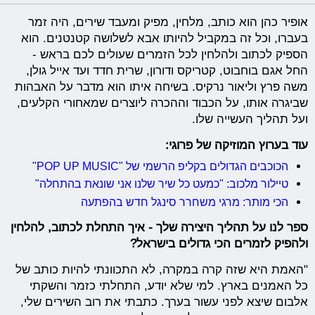
אופיר כהן הוא כותב, מלחין, מפיק ומעבד שירים, היה זמר
בעברו, וכל זה במקביל להיותו אבא לשלושה קטנטנים. הוא
הספיק לכתוב ולהלחין לכל הזמרים שעולים לכם בראש -
החל אגם בוחבוט, קטריקס ודורון, שרית חדד ועד אייל גולן,
משה פרץ וליאור נרקיס. בשיחה איתו הוא מדבר על האבהות
שביגרה אותו, על הכבוד וההכרה ליוצרים שמאחורי הקלעים,
ועל תהליך העשייה שלו.
עוד בערוץ המוזיקה של פרוגי:
הכוכבים הגדולים בקליפ הרשמי של "POP UP MUSIC"
טיילור מלכוב: "כמעט כל שיר שלנו אני שונאת בהתחלה"
הכי מותר: מרגי משחרר סינגל חדש בהפתעה
ספר לנו על תהליך היצירה שלך - איך התחלת לכתוב, להלחין
ולהפיק לזמרים הכי גדולים בישראל?
"האמת היא שזה קרה במקרה, לא התכוונתי להיות כותב של
כל האמנים בארץ. למי שלא יודע, התחלתי כזמר והשקתי
אלבום שיצא לפני עשור בערך. כתבתי את רוב השירים שלי,