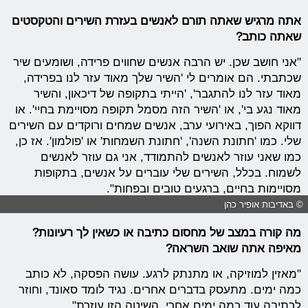
אתה מרגיש שאתה תורם לאנשים בעזרת השירים והטקסטים
שאתה כותב?
"אני חושב שכן. יש הרבה אנשים שחווים פרידה, ושומעים שיר
שכתבתי. הם אומרים לי 'השיר שלך מאוד עזר לנו בפרידה,
מאוד עזר לנו להתגבר', 'הייתי בתקופה של דיכאון, והשיר
מאוד נגע בי', או 'השיר הזה מסמל תקופה מסויימת בחיי'. או
דווקא הפוך, באירועי ערב, אנשים שמחים ורוקדים עם השירים
שלי. כמו 'חתונת השנה', 'חתונת השמחות' או 'פולמון'. אז כן,
כמו שאני עוזר לאנשים להתמודד, אני גם עוזר לאנשים
לשמוח. בכלל, השירים שלי עוברים על אנשים, בתקופות
מסויימות בחיים, ברגעים טובים ובפחות".
© באדיבות אופיר כהן
מה קורה במצב של מחסום כתיבה או כשאין לך רעיונות?
מאיפה אתה שואב השראה?
"מאזין למוזיקה, או מתנתק לרגע. עושה הפסקה, לא כותב
כמה ימים. מתעסק בדברים אחרים. נגיד לומד סאונד, וחוזר
לכתיבה עוד כמה ימים אחרי. השיטה הזו עוזרת".