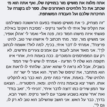
אתה מלווה את מושיקו מור במוזיקה שלו, ואף אתה הוא מי
שכתב את כל הלהיטים האחרונים שלו. ספר לנו בקצרה על
ההיכרות שלכם ועל העבודה המשותפת.
"זה מצחיק, כי את מושיקו פגשתי בפעם הראשונה כשצילמנו
את הקליפ של איתי לוי וליאור נרקיס - 'מסיבת רווקים' באילת.
פגשתי איזה מישהו חמוד כזה, פנה אליי ואמר לי 'אהלן אופיר,
אני מושיקו מור, זמר. מתי תכתוב לי איזשהו שיר טוב, להיט
פריצה?', אמרתי לו 'דבר איתי, בכיף, למה לא?! אשמח לכתוב
לך!". אני מאוד אוהב לעבוד עם אמנים צעירים וחדשים, לא
רק עם המפורסמים והמוכרים. ככה באמת היה, אחרי איזו
תקופה הוא שלח לי הודעה - אמרתי לו שיש לי שיר חמוד
בשבילו, אבל לא נראה לי שהוא יאהב. שלחתי לו לראות אם
הוא מתחבר, את 'טיפוס של חורף'. הוא אמר לי ישר 'זה
הלהיט שלי'. באמת, אחרי כמה ימים, הוא כבר בא להקליט
אותו. השיר יצא ובאמת נהיה להיט. ומאז, היסטוריה... הוצאנו
עוד המון שירים כמו 'רוצה לדבר איתי', 'הניחי לי', 'זאב בודד'
ואת 'אחי' שיצא בשבוע שעבר עם ליאור נרקיס. השיר הבא,
בדרך, כבר על האש. אני חושב שהשילוב הוא טוב לא רק לו,
גם לי".