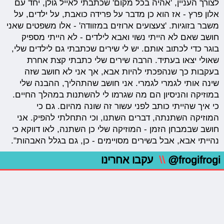
לצורך העניין, 'אהיה בכל מקום' שכתבתי לאייל גולן, יחד עם
אלון פרץ - אז הוא כן מדבר על פרידה כואבת, על ילדים, על
משבר בזוגיות. 'צעצועים ארוזים במזוודה' - אלו משפטים שאני
חושב שאם לא הייתי נשוי ואבא לילדים - לא הייתי מספיק
בוגר כדי לכתוב אותם. יש לי שירים שכתבתי גם לילדים שלי,
שאולי יצאו בעתיד. הרבה שירים שלי כתבתי קצת אחרת
בעקבות כך שנהפכתי להיות אבא, אך אני לא חושב שזה
שינה אותי לגמרי לגמרי. אני חושב שהתהליך, ההבנה שלי
במוזיקה והניסיון הם מה שגרמו לי להשתנות במהלך החיים.
כי איך שהייתי כותב לפני עשור זה שונה מהיום. גם כי
המוזיקה השתנתה, דברים השתנו, וכי התחלתי להפיק. אני
חושב שבמבחן הזמן - המוזיקה שלי כן השתנה, לאו דווקא כי
נהייתי אבא, אבל בשירים מסויימים - כן, גם בגלל האבהות".
@frogifrogi
\\
עקבו אחרינו