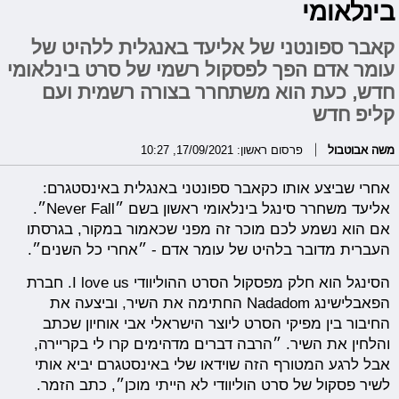
בינלאומי
קאבר ספונטני של אליעד באנגלית ללהיט של
עומר אדם הפך לפסקול רשמי של סרט בינלאומי
חדש, כעת הוא משתחרר בצורה רשמית ועם
קליפ חדש
משה אבוטבול
פרסום ראשון: 17/09/2021, 10:27
אחרי שביצע אותו כקאבר ספונטני באנגלית באינסטגרם:
אליעד משחרר סינגל בינלאומי ראשון בשם ״Never Fall״.
אם הוא נשמע לכם מוכר זה מפני שכאמור במקור, בגרסתו
העברית מדובר בלהיט של עומר אדם - ״אחרי כל השנים״.
הסינגל הוא חלק מפסקול הסרט ההוליוודי I love us. חברת
הפאבלישינג Nadadom החתימה את השיר, וביצעה את
החיבור בין מפיקי הסרט ליוצר הישראלי אבי אוחיון שכתב
והלחין את השיר. ״הרבה דברים מדהימים קרו לי בקריירה,
אבל לרגע המטורף הזה שוידאו שלי באינסטגרם יביא אותי
לשיר פסקול של סרט הוליוודי לא הייתי מוכן״, כתב הזמר.