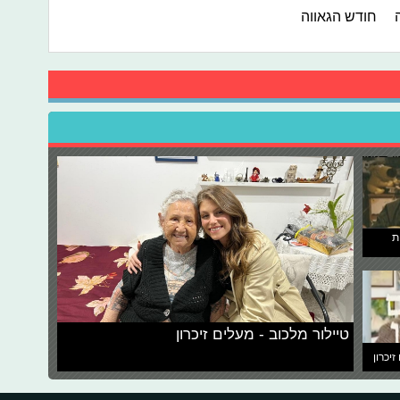
חודש הגאווה
ת
טיילור מלכוב - מעלים זיכרון
זיכרון