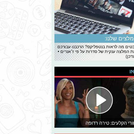
לצים שלנו:
ים מה לראות בנטפליקס? הרכבנו עבורכם
 המלצה ענקית של סדרות על פי ז׳אנרים •
כן)
או
רי הקלעים: טירה רדופה