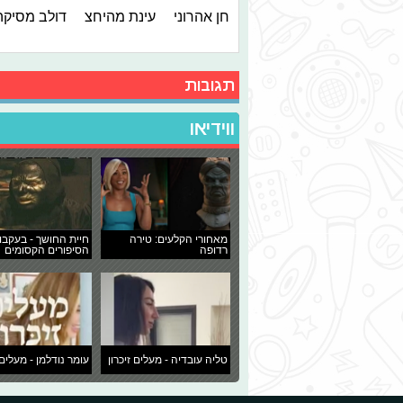
חן אהרוני
עינת מהיחצ
דולב מסיקה
תגובות
ווידיאו
מאחורי הקלעים: טירה
חיית החושך - בעקבו
רדופה
הסיפורים הקסומים
טליה עובדיה - מעלים זיכרון
עומר נודלמן - מעלים 