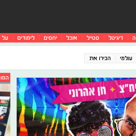
ה
דיגיטל
סטייל
אוכל
יחסים
לימודים
על 
עולמי
הכירו את
המומ