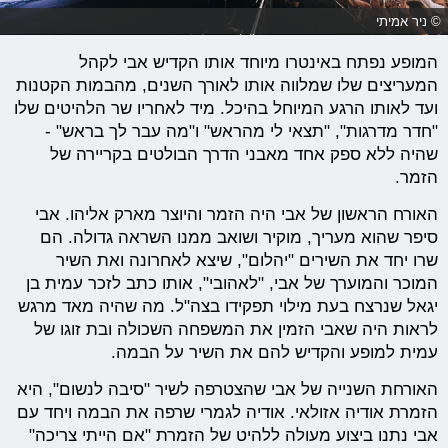
© ניר אמיתי
המופע נפתח באינטרו מיוחד אותו הקדיש אבי לקהל
המעריצים שלו שמלווה אותו לאורך השנים, מהבמות הקטנות
ועד לאותו הרגע המיוחל בהיכל. מיד לאחריו שר הלהיטים שלו
"חדר מדרגות", "תצאי לי מהראש" ו"מה עבר לך בראש" -
שהיה ללא ספק אחד מאבני הדרך הבולטים בקריירה של
הזמר.
האורח הראשון של אבי היה הזמר והיוצר מארק אליהו. אבי
סיפר שהוא מעריך, מוקיר ושואב ממנו השראה גדולה. הם
שרו יחד את השירים "יהלום", שיצא לאחרונה ואת השיר
המוכר והמוערך של אבי, "לאהובי", אותו כתב לזכר עמית בן
יגאל שנרצח בעת מילוי תפקידו בצה"ל. מה שהיה מאד מרגש
לראות היה שאבי הזמין את המשפחה השכולה ובת זוגו של
עמית למופע והקדיש להם את השיר על הבמה.
האורחת השנייה של אבי שהצטרפה לשיר "סיבה לנשום", היא
הזמרת אודיה אזולאי. אודיה לגמרי שרפה את הבמה ויחד עם
אבי נתנו ביצוע מעולה ללהיט של הזמרת "אם הייתי צריכה"