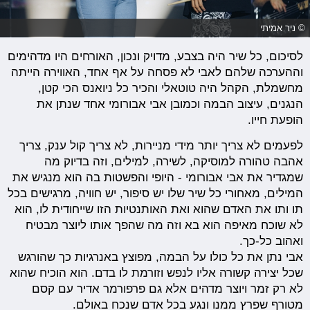
© ניר אמיתי
לסיכום, כל שיר היה בצבע, מדויק ונכון, האורחים היו מדהימים
וההערכה שלהם לאבי לא פסחה על אף אחד, האווירה הייתה
מחשמלת, הקהל היה טוטאלי והכיר כל ניואנס הכי קטן,
הנגנים, עיצוב הבמה וכמובן אבי אבורומי אחד שנתן את
הופעת חייו.
לפעמים לא צריך יותר מידי מניירות, לא צריך קול ענק, צריך
אהבה טהורה למוסיקה, לשירה, למילים, וזה בדיוק מה
שמגדיר את אבי אבורומי - היופי והפשטות בה הוא מנגיש את
המילים, מאחורי כל שיר שלו יש סיפור, יש חוויה, מרגישים בכל
תו ותו את האדם שהוא ואת האותנטיות הזו שייחודית לו, הוא
לא שוכח מאיפה הוא בא וזה מה שהפך אותו ליוצר מבטיח
ואהוב כל-כך.
אבי נתן את כל כולו על הבמה, מפוצץ באנרגיות כך שהורגש
שכל יצירה קשורה אליו לנפש וזורמת לו בדם. הוא הוכיח שהוא
לא רק זמר ויוצר מדהים אלא גם פרפורמר אדיר עם קסם
מטורף שפרץ ממנו ונגע בכל אדם שנכח באולם.