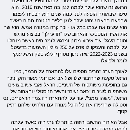
במהלך הערב עלה אבי עם גיטרה לבמה וסיפר שזו הפעם
הראשונה שהוא עולה לבמה לנגן בה מאז שנת 2016. הוא
סיפר שבאותה הופעה לפני כמה שנים הוא הבטיח לעצמו
שהפעם הבאה שהוא יעלה לנגן בלייב בגיטרה תהיה כאשר
הוא יגשים את עצמו במלואו - וכך קרה במנורה אמש. הוא שר
את השיר הנוסטלגי והאהוב שלו "תדעי לך" בביצוע מרגש
וסוגר מעגל. עוד אירוע מכונן ומרגש לזמר היה כאשר מנהליו
עלו לבמה והעניקו לו פרס על 250 מיליון השמעות בדיגיטל
בשנים 2022-2023 שזה נתון מטורף וללא ספק הישג ענקי
לזמר ולפועלו.
לאורך הערב זמרים נוספים עלו להתארח על הבמה, כמו
הראל סקעת שהחיבור שלו ושל אבי אבורומי מאוד חזק וניכר
גם בהופעות משותפות של השניים. הראל ואבי עשו ביצועים
משותפים לשירים "כאב נעים" והשיר הנוסטלגי והאהוב של
הראל, "משהו ממני". עוד עלו להתארח היו צמד הראפרים, נס
וסטילה שהרעידו את כל היכל מנורה עם הלהיט שלהם "תיק
קטן".
אבל האירוח החשוב והיפה ביותר לדעתי היה כאשר עלתה
לבמה הזמרת מור רביעי. אבי אבורמי ומור הוציאו יחד את