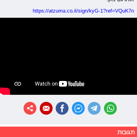
https://atzuma.co.il/sign/kyG-1?ref=VQuK7n
תגובות