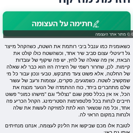
 © מתור אתר העצומה
כשאומנית כמו ענבל ביבי רותמת את השטח
,
כשהקהל מייצר
גל דיגיטלי עצום סביב שיר אחד, וכשהשטח כולו קולט את
הבאזז, אין פה שאלה של לחץ, יש פה שיקוף של עובדות
קיימות. לכן, שחרור רשמי של היצירה הזו הוא כבר לא שאלה
של החלטה, אלא פשוט צעד מתבקש, טבעי ונכון עבור כל מי
שמקשיב לשטח. כשמגעים, סקרים, עצומות ורעב של עשור
שלם מתחברים ביחד, כוח ההתמדה של הנוער מנצח את
הכל, אז אין בכלל ספק שגם "נצלול" וגם "מישהו כמוני" פשוט
חייבים לנחות בכל פלטפורמות הסטרימינג. הקהל הכריע פה
אחד, וכל מה שנשאר הוא לתת למוזיקה לעשות את שלה
ולנחות במקום הראוי לה.
לטובת אלו מכם שביקשו את הלינק לעצומה, אנחנו מנחיתים
אותו גם כאן: