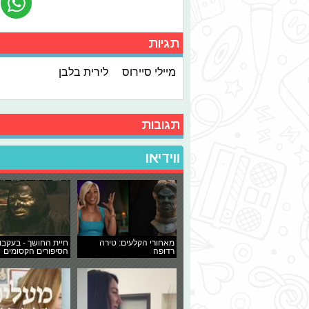
תגיות
מיילי סיירוס
לירית בלבן
תגובות
ווידיאו
מאחורי הקלעים: טירה
חיית החושך - בעקבו
רדופה
הסיפורים הקסומים