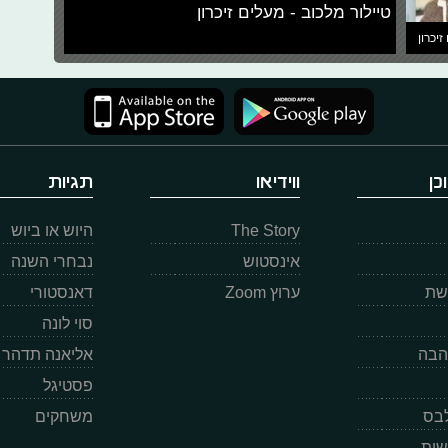
טיילור מלכוב - מעלים זיכרון
זיכרון
כן
ווידיאו
תגיות
The Story
היוש או ביוש
אינסטוש
נבחרי השנה
רשת
ערוץ Zoom
דאנסטורי
סוי לונה
הבה
אליאנה תדהר
פסטיגל
לבס
משחקים
שות