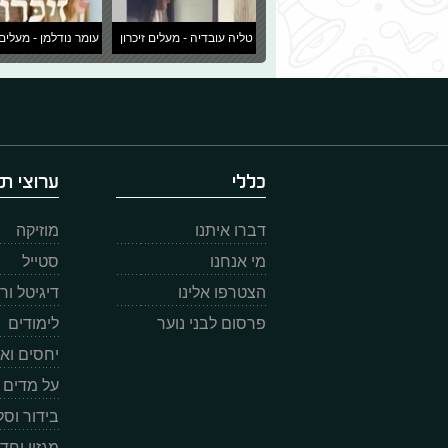
טליה עובדיה - מעלים זיכרון
עומר נודלמן - מעלים 
כללי
ערוצי תו
דברו איתנו
מוזיקה
מי אנחנו
סטייל
הצטרפו אלינו
דיגיטל ו
פרסום לבני נוער
לימודים
יחסים וא
על מדים
בידור וס
מגזין וחד