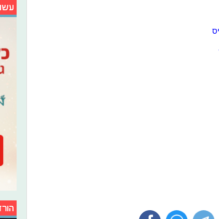
עשו
ס
הורד