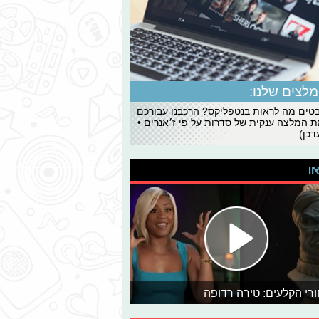
לצים שלנו:
ים מה לראות בנטפליקס? הרכבנו עבורכם
 המלצה ענקית של סדרות על פי ז׳אנרים •
כן)
או
רי הקלעים: טירה רדופה