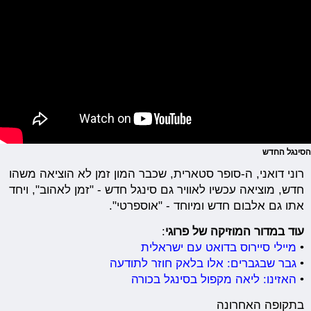
הסינגל החדש
רוני דואני, ה-סופר סטארית, שכבר המון זמן לא הוציאה משהו
חדש, מוציאה עכשיו לאוויר גם סינגל חדש - "זמן לאהוב", ויחד
אתו גם אלבום חדש ומיוחד - "אוספרטי".
עוד במדור המוזיקה של פרוגי
:
•
מיילי סיירוס בדואט עם ישראלית
•
גבר שבגברים: אלו בלאק חוזר לתודעה
•
האזינו: ליאה מקפול בסינגל בכורה
בתקופה האחרונה