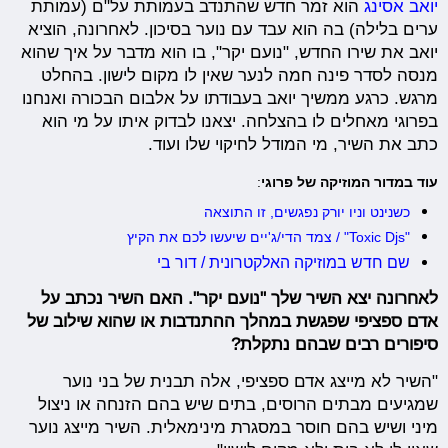
יואב אסינג
הוא זמר חדש שהתנדב בעמותת על"ם (עמותת
ערים בלילה) בה הוא עבד עם נוער בסיכון. לאחרונה, הוציא
יואב את שירו החדש, "נועם יקר", בו הוא מדבר על איך שהוא
מנסה לסדר פינה חמה לנער שאין לו מקום לישון. בהחלט
מרגש. כרגע ממשיך יואב בעבודתו על אלבום הבכורה ואנחנו
בפרוגי מאחלים לו בהצלחה. יצאנו לבדוק איתו על מי הוא
כתב את השיר, מי המודל לחיקוי שלו ועוד.
עוד במדור המוזיקה של פרוגי
:
כשנינט וניו יורק נפגשים, זו התוצאה
"Toxic Djs" / צמד הדי/ג'יים שיעשו לכם את הקיץ
שם חדש במוזיקה האלקטרונית / דור בי
לאחרונה יצא השיר שלך "נועם יקר". האם השיר נכתב על
אדם ספציפי שפגשת במהלך ההתנדבות או שהוא שילוב של
סיפורים רבים שבהם נתקלת?
"השיר לא מייצג אדם ספציפי, אלה תבנית של בני נוער
שמגיעים מבתים הרוסים, בתים שיש בהם הזנחה או ניצול
מיני ושיש בהם חוסר במסגרת מינימאלית. השיר מייצג נוער