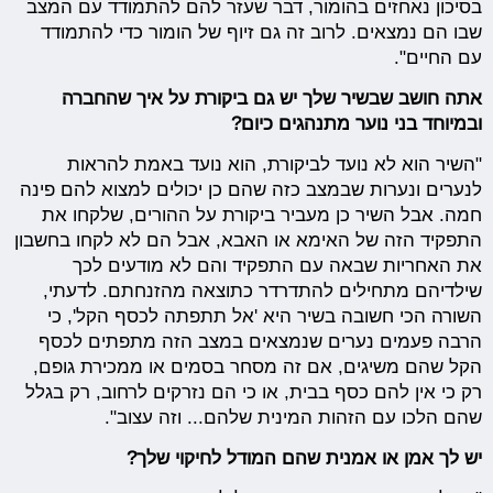
בסיכון נאחזים בהומור, דבר שעזר להם להתמודד עם המצב
שבו הם נמצאים. לרוב זה גם זיוף של הומור כדי להתמודד
עם החיים".
אתה חושב שבשיר שלך יש גם ביקורת על איך שהחברה
ובמיוחד בני נוער מתנהגים כיום?
"השיר הוא לא נועד לביקורת, הוא נועד באמת להראות
לנערים ונערות שבמצב כזה שהם כן יכולים למצוא להם פינה
חמה. אבל השיר כן מעביר ביקורת על ההורים, שלקחו את
התפקיד הזה של האימא או האבא, אבל הם לא לקחו בחשבון
את האחריות שבאה עם התפקיד והם לא מודעים לכך
שילדיהם מתחילים להתדרדר כתוצאה מהזנחתם. לדעתי,
השורה הכי חשובה בשיר היא 'אל תתפתה לכסף הקל', כי
הרבה פעמים נערים שנמצאים במצב הזה מתפתים לכסף
הקל שהם משיגים, אם זה מסחר בסמים או ממכירת גופם,
רק כי אין להם כסף בבית, או כי הם נזרקים לרחוב, רק בגלל
שהם הלכו עם הזהות המינית שלהם... וזה עצוב".
יש לך אמן או אמנית שהם המודל לחיקוי שלך?