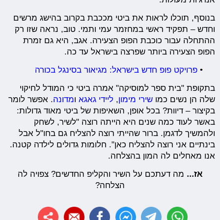
בנוסף, תוכלו לראות את ביטי מככבת בקרוב בהישג מרשים
וחדש – תפקיד ראשי במחזמר עמי ותמי. טוב, נראה שזו רק
ההתחלה עבור כוכבת הפופ הצעירה. אגב, היא גם זמרת
הפופ הצעירה ביותר שפרצה בישראל עד כה.
•
פרויקט פופ חדש בישראל: מגיאור בסינגל בכורה
בתקופת "בית ספר למוסיקה" אמרה ביטי כי המודל לחיקוי
שלה הן נשים כמו
שירי מימון
,
ליידי גאגא
ו
מדונה
. אפשר לומר
בקיצור – דיוות? בכל אופן, השאיפות של ביטי מאוד גדולות:
באשר לעוד כמה שנים היא הייתה רוצה "לשיר, לשחק
ולהמשיך לדגמן. ברור שהייתי רוצה להצליח גם בחו"ל אבל
בינתיים אני רוצה להצליח כאן". חלומות גדולים לילדה קטנה.
אנו מאחלים לה המון בהצלחה.
אז...
מה דעתכם על השיר והקליפ החדשים? צפויה לה
הצלחה?