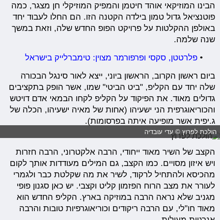
הבינו המוזיקאי אוהד חיטמן והמפיק המוזיקלי חן מצגר, כמה
פוטנציאל גדול טמון בילדה הקטנה הזו. הם החלו לעבוד יחד
באולפן ההקלטות על פרויקט הפופ החדש שלה, וזאת במשך
שנה שלמה.
•
פלרטטן, סקסי ופרפורמר מצוין: טימברלייק בישראל
ביום ראשון הקרוב, הראשון ביוני, ייצא לאור סינגל הבכורה
שלה יחד עם הקליפ, "ביט הביטי" שמו, אשר הופק בתקציבים
גדולים מאוד. את הפיקוד על הקליפ לקחו הבמאי אדם דויטש
והכוריאוגרפית הני ישעיהו (אחות של מאיה ישעיהו, הכלה של
ג.יפית אשר מופיעה איתה בפרסומות).
הולכת לפרוץ © עדי עובדיה
הקצב של השיר מאוד ייחודי, הרבה אלקטרוני, הרבה חזרות
ויש איזון מסויים. כמו הקצב, גם המילים מעודדות אותך לקום
מהכיסא ולהתחיל לרקוד, לשיר את מה שקלטת כבר ולגמרי
לעורר את מצב הרוח הפזמון קליט וקצבי. יש כאן סגנון פופי
מגניב שלא נראה הרבה במוזיקה בארץ. הקליפ החדש הוא
מאוד חו"לי, עם הרבה ריקודים וכוריאוגרפיות טובות והרבה
אנרגיות מעולות.