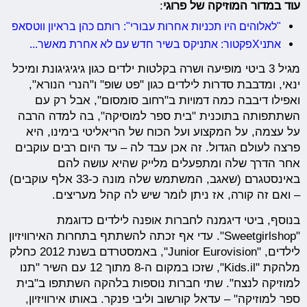
עוד במדור המוזיקה של פרוגי
:
"לאלוהים היו תכניות אחרות עבורי": רותם כהן בראיון ווטסאפ
אתניXפקטור: אתניקס בשיר חדש עם לא אחרת מאשר...
מגיל 3 ביטי מופיעה ושרה בקלטות ילדים כגון גיגיגיגונת ומיכל
ינאי, ומדבבת סדרות לילדים כגון "פט שופ" ו"הנרי הנורא",
ואפילו דיבבה כמה דמויות ב"רחוב סומסום", אבל רק עם
השתתפותה בתוכנית "בית ספר למוסיקה", בה למדה הרבה
על עצמה, על המקצוע ועל הכוח של הריאליטי בימינו, היא
פרצה לעולם הגדול. זה אכן עבד לה – עד היום רבים עוקבים
אחר הדרך שלה ומתפעלים מלייק שהיא עושה להם
באינסטגרם (שאגב, המשתמש שלה מונה כ-33 אלף עוקבים)
– ואם זה קורה, אז ניתן לומר שיש לה קהל מעריצים.
בנוסף, ביטי דיגמנה לחברות אופנה לילדים כדוגמת
"Sweetgirlshop". עדי אף זכתה להשתתף בתחרות האירוויזיון
לילדים, "Junior Eurovision", באמסטרדם בשנת 2012 כחלק
מלהקת "Kids.il", שזכו במקום ה-8 מתוך 12 עם השיר "תנו
למוזיקה לנצח". שתי חברות נוספות בלהקה השתתפו ב"בית
ספר למוזיקה" – עדאל קורשוב וליבי פנקר. באותו אירוויזיון,