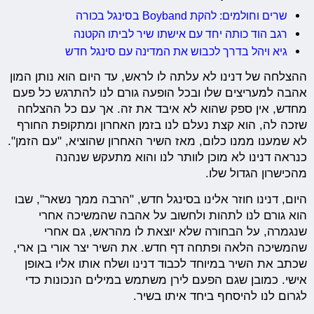
שרים וחולמים: להקת Boyband בסינגל בכורה
רגב הוד כותה יחד עם אישתו שיר לביתו הקטנה
גיא ויהל בדרך לכבוש את המדינה עם סינגל חדש
ההצלחה של דנינו לא עלתה לו לראש, עד היום הוא נותן המון
אהבה למעריצים שלו ובכל הופעה גורם לנו להתרגש כל פעם
מחדש, אין ספק שהוא לא איבד את זה. אך עם כל ההצלחה
שזכה לה, הוא קצת נעלם לנו בזמן האחרון ומתקופת החורף
לא שמענו ממנו כלום, מאז השיר האחרון שהוציא, "עם הזמן".
כנראה דנינו לא מוכן לוותר לנו והוא מתעקש שנהנה
מהכישרון הגדול שלו.
היום, דנינו חוזר אלינו בסינגל חדש, "הרבה ממך נשאר", שבו
הוא גורם לנו לתהות ולחשוב על אהבה שהמשיכה אחרי
שנגמרה, על הבחורה שלא יוצאת לו מהראש, גם אחרי
שהמשיכה הלאה ופתחה דף חדש. את השיר יצר אורי בן ארי,
שכתב את השיר במיוחד לכבוד דנינו ושלח אותו אליו באופן
אישי. כמובן שגם הפעם לירן משתמש במילים הנכונות כדי
לגרום לנו להיסחף ביחד איתו בשיר.