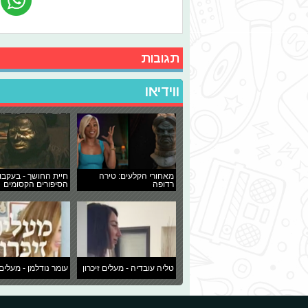
תגובות
ווידיאו
מאחורי הקלעים: טירה
חיית החושך - בעקבו
רדופה
הסיפורים הקסומים
טליה עובדיה - מעלים זיכרון
עומר נודלמן - מעלים 