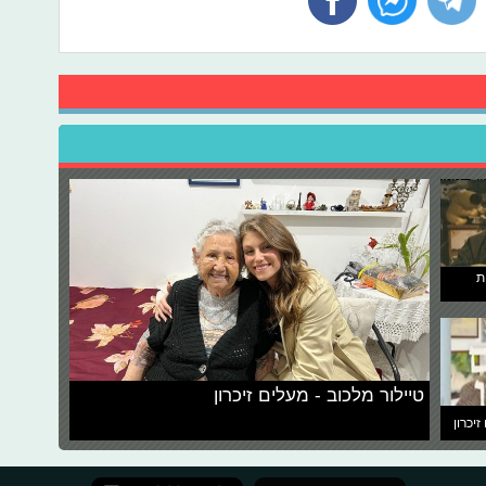
ת
טיילור מלכוב - מעלים זיכרון
זיכרון