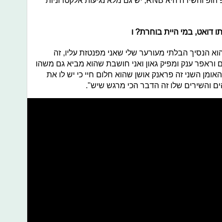
המוזיקה שלי. יש הביטים שהם יותר היפ הופ והשירה היא RNB, יש גם מלא נגיעות אלקטרוניות
ו דואט, במי היית בוחרת? ו
הוא הנסיך הבלתי מעורער שלי שאני מפנטזת עליו, זה
 וראפר ענק ומפיק גאון ואני חושבת שהוא מביא גם משהו
. האומן השני זה פראנק אושן שהוא חלום חיי כי יש לו את
ם והשירים שלו זה הדבר הכי מרגש שיש".