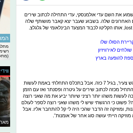
מוע את השם עדי אולמנסקי, עדי התחילה לכתוב שירים
השירים האחרונים שלה. בשבוע שעבר יצא קאבר מושותף שלה
המומ
יירת הסולו שלו
מתלבט
ולחים לאירוויזיון
רשימת
(מתעד
נוספת להופעה בארץ
ווידי
"האמת שהתחלתי לשיר בגיל ממש ממש צעיר, בגיל 7 כזה. אבל בתכלס התחלתי באמת לעשות
רק כשהייתי בערך בגיל 18, וזה התחיל מכזה לכתוב שירים על גיטרה ופסנתר ואז עם הזמן
ה לעשות משהו יותר רציני שיותר יביע את מה שאני רוצה
? פשוט כי הרגשתי שיש לי משהו שאני רוצה לספר לעולם
ות, ומוזיקה זה הדבר שהכי היה לי קל להתחבר אליו. אבל
וזיקה הייתי עושה סוג אחר של אומנות".
מאחו