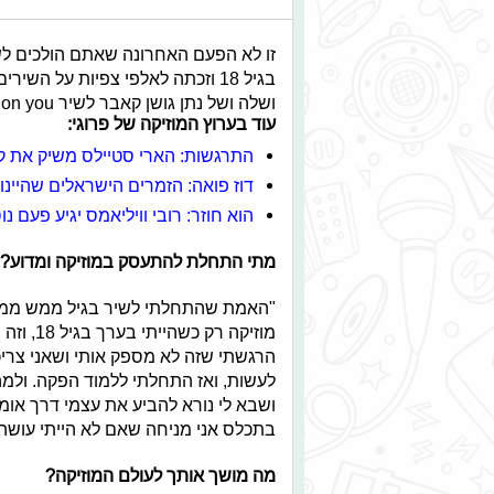
זו לא הפעם האחרונה שאתם הולכים לש
בגיל 18 וזכתה לאלפי צפיות על 
ושלה ושל נתן גושן קאבר לשיר lost on you, אותו הקליטו לכבוד המצעד הבינלאומי של גלגלצ.
עוד בערוץ המוזיקה של פרוגי:
התרגשות: הארי סטיילס משיק את קר
דוז פואה: הזמרים הישראלים שהיינו ש
הוא חוזר: רובי וויליאמס יגיע פעם 
מתי התחלת להתעסק במוזיקה ומדוע?
מוזיקה 
הרגשתי שזה לא מספק אותי ושאני צריכ
לעשות, ואז התחלתי ללמוד הפקה. ולמה
ושבא לי נורא להביע את עצמי דרך אומנ
בתכלס אני מניחה שאם לא הייתי עושה מ
מה מושך אותך לעולם המוזיקה?