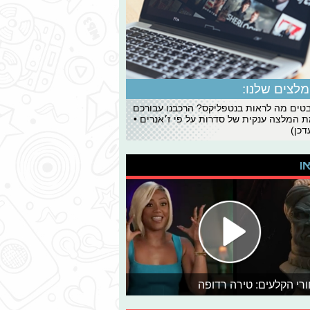
לצים שלנו:
ים מה לראות בנטפליקס? הרכבנו עבורכם
 המלצה ענקית של סדרות על פי ז׳אנרים •
כן)
או
רי הקלעים: טירה רדופה