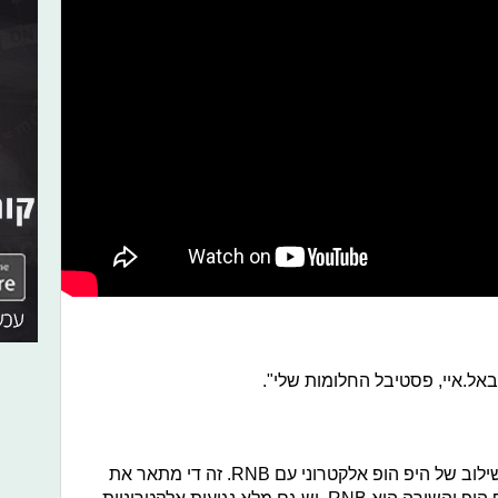
באל.איי, פסטיבל החלומות שלי".
"זו שאלה קשה. אני תמיד אומרת שזה שילוב של היפ הופ אלקטרוני עם RNB. זה די מתאר את