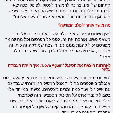
התחום שלי ואני צריכה להמשיך לעסוק ולפעול וככה יצא
שכתבתי והלחנתי, ולפני שנתיים יצא הסינגל הראשון שלי -
הוא נוגן בכל תחנות הרדיו ומאז אני עובדת על האלבום"
מה מושך אותך לעולם המוזיקה?
"אין משהו ספציפי שאני יכולה לשים את הנקודה עליו חוץ
משאני פשוט אוהבת את זה, לפני כל הפרסום וכל מה ש'זמר
מפורסם יכול להנות ממנו' אני חושבת שמוזיקה זה כיף, זה
משחרר, אני חיה את זה מגיל כל כך צעיר שזה כבר חלק
ממני"
לאחרונה הוצאת את הסינגל "Love Again", איך הייתה העבודה
עליו?
"העבודה המרובה על השיר לא התקיימה פה בארץ אלא בלוס
אנג'לס באולפנים בהוליווד אצל המפיק חגי מזרחי שעבד גם
עם אייל גולן ועוד כמה זמרים מצליחים. נסעתי במיוחד אליו
בשביל לעבוד איתו על הסינגל הספציפי הזה שכתבתי
והלחנתי בעצמי. ובזמן העבודה באולפן עם חגי הכרתי שם
מפיקים בינלאומיים כמו המפיקים של שון פול וקריסטינה
אגילרה וריהאנה כמובן, ועוד.."