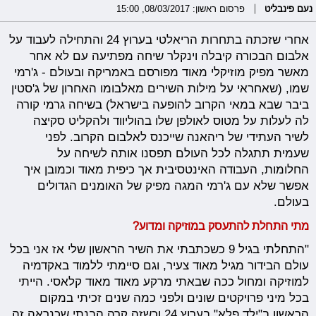
נעם פינבליט
פרסום ראשון: 08/03/2017, 15:00
אחרי שזכתה בתחרות הריאלטי בערוץ 24 והתחילה לעבוד על
אלבום הבכורה קיבלה וינקלר שיחה מפתיעה עם לא אחר
מאשר מפיק מוזיקלי מאוד מפורסם באמריקה ובעולם - ג'רמי
שמו, (שאחראי על מילות השירים מאלבומו האחרון של ג'סטין
ביבר שבא במאי הקרוב להופעה בישראל) בשיחה גרמי קורה
לה לעלות על מטוס לאולפן שלו בהוליווד ולהקליט סקיצה
לשיר העתידי של ריהאנה שייכנס לאלבום הקרוב. לפני
שעמית תתגלה לכל העולם תפסנו אותה לשיחה על
החלומות, העבודה האינטסיבית אך כיפית מאוד וכמובן איך
אפשר שלא עם ג'רמי המגה מפיק של האומנים הגדולים
בעולם.
מתי התחלת להתעסק במוזיקה ומדוע?
"התחלתי בגיל 9 כשכתבתי את השיר הראשון שלי אז אני בכל
עולם הבידור מגיל מאוד צעיר, וגם סיימתי ללמוד באקדמיה
למוזיקה ומחול ככה שבאתי מרקע מאוד מאוד קלאסי. הייתי
בכל מיני פרויקטים שונים ולפני כמה שנים זכיתי במקום
הראשון ב"ילד פלא" בערוץ 24 וכשזה קרה הבנתי שכנראה זה