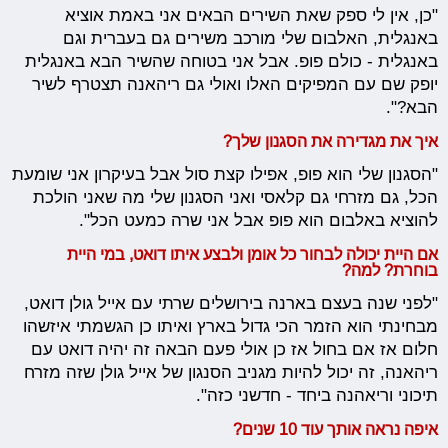
"כן, אין לי ספק שאת השירים הבאים אני באמת אוציא
באנגלית, האלבום שלי מורכב משירים גם בעברית וגם
באנגלית - כולם פופ. אבל אני בטוחה שהשיר הבא באנגלית
יופק שם עם המפיקים האלו ואולי גם ריהאנה תצטרף לשיר
הבא?".
איך את מגדירה את הסגנון שלך?
"הסגנון שלי הוא פופ, אפילו קצת סול אבל בעיקרון אני שומעת
הכל, גם מזרחי גם קלאסי ואני הסגנון שלי מה שאני הולכת
להוציא באלבום הוא פופ אבל אני שרה כמעט הכל".
אם היית יכולה לבחור כל אומן ולבצע איתו דואט, במי היית
בוחרת? למה?
"לפני שנה בעצם בארנה בירושלים שרתי עם אייל גולן דואט,
מבחינתי הוא הזמר הכי גדול בארץ ואיתו כן הגשמתי איזשהו
חלום אז אם בחול אז כן אולי פעם הבאה זה יהיה דואט עם
ריהאנה, זה יכול להיות מגניב הסנגון של אייל גולן שזה מזרח
תיכוני וריאהנה ביחד - חדשני כזה".
איפה נראה אותך עוד 10 שנים?