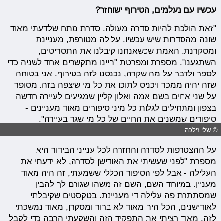
עכשיו עם נעלמים, הטירוף ישוחזר?
"זאת הולכת להיות סדרה מעולה. סדרת מתח שלדעתי מאוד
שונה מהסדרות שיש עכשיו. עלילה מטורפת, מעניינת
ומסקרנת. האמת שכשאנחנו קיבלנו את התסריטים,
השתגענו". מספרת ומפרטת "היינו מתקשרים אחד לשניה כדי
לספר ולדבר על מה שקרה, נכנסנו לזה בטירוף. אני בטוחה
שזה יהיה ממכר ויכניס לתוכו את כל מי שיצפה בזה. מסופר
על שני אחים בשם אמה ואלון קליין שמגיעים לעיירה חדשה
בצפון ומתחילים לגלות כל מיני סיפורים מאוד מעניינים -
סיפורים שמשנים את החיים של כל מי שגר בעיירה".
© שלי זילכה
על ההצטרפות לסדרה והחזרה לכל ענייני הבידור היא
מספרת "לפני שעשיתי את האודישן לסדרה, לא ידעתי את
העלילה - אבל לפי הסיפור הכללי ששמעתי, זה היה מאוד
מעניין. במיוחד השם, השם זה משהו שגורם לך להבין
שמסתתרת פה עלילה די מעניינת. בטקסטים שקיבלתי
לאודישנים, הכל היה מאוד לא ברור ומסקרן, מאוד נמשכתי
לזה, מאוד רציתי את התפקיד הזה והשקעתי הרבה כדי לקבל