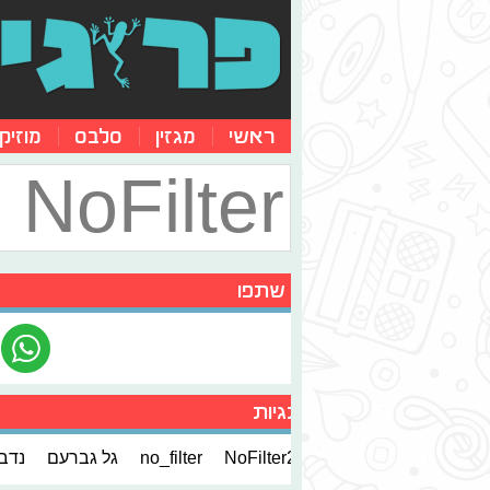
ראשי
מגזין
סלבס
מוזיק
NoFilter
שתפו
תגיות
NoFilter2
no_filter
גל גברעם
נדב 