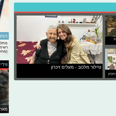
המומ
ת
מתלבט
רשימת
(מתעד
ווידי
טיילור מלכוב - מעלים זיכרון
זיכרון
מאחו