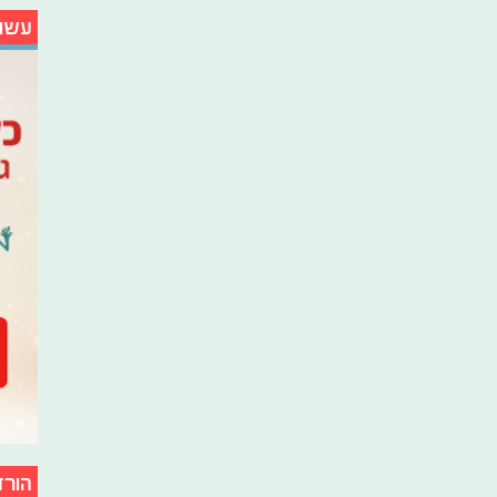
עשו
הורד