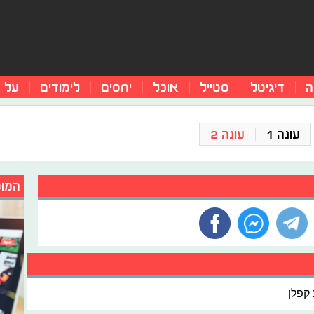
ה
דיגיטל
סטייל
אוכל
יחסים
לימודים
על 
עונה 1
עונה 2
המומ
קפלן