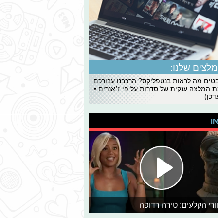
לצים שלנו:
ים מה לראות בנטפליקס? הרכבנו עבורכם
 המלצה ענקית של סדרות על פי ז׳אנרים •
כן)
או
רי הקלעים: טירה רדופה