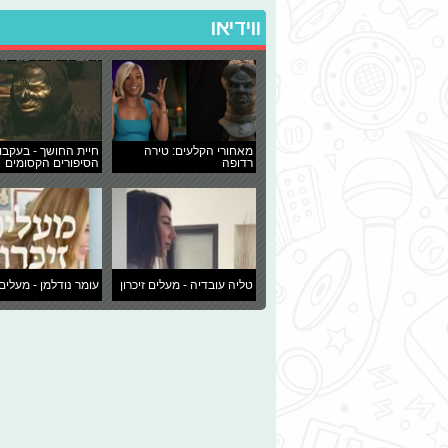
ווידיאו
מאחורי הקלעים: טירה
חיית החושך - בעקבו
רדופה
הסיפורים הקסומים
טליה עובדיה - מעלים זיכרון
עומר נודלמן - מעלים 