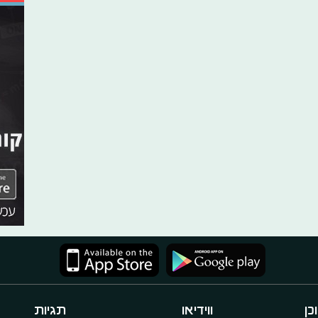
כן
ווידיאו
תגיות