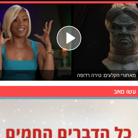
מאחורי הקלעים: טירה רדופה
עשו סאב