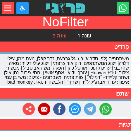
NoFilter
עונה 1
עונה 2
קרדיט
משתתפים (לפי סדר א'-ב'): גל גברעם, נדב קפלן, נועם ממן, עילי
דלויה| ייצוג המשתתפים: רונן אור צרפתי | ייצוג עילי דלויה: מאיה
שהרבני | עריכת תוכן: אורטל כהן | הפקה: משה אבוטבול | מכשירי
צילום: Huawei P10 | עורך וידיאו: אסף אושי | יחסי ציבור: נתן אילן
ושחר קליידר- "דני לוי" | צוות פתיח ומעברונים - צילום: משי בן עמי
איפור: עדיה אברג'יל ל"ירין שחף" | הלבשה: רנואר, bad monkey
שתפו
גיות