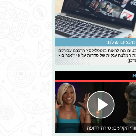
לצים שלנו:
ים מה לראות בנטפליקס? הרכבנו עבורכם
 המלצה ענקית של סדרות על פי ז׳אנרים •
כן)
או
רי הקלעים: טירה רדופה