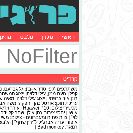
ראשי
מגזין
סלבס
מוזיק
NoFilter
קרדיט
משתתפים (לפי סדר א'-ב'): גל גברעם, נ
קפלן, נועם ממן, עילי דלויה| ייצוג המשתת
רונן אור צרפתי | ייצוג עילי דלויה: מאיה ש
עריכת תוכן: אורטל כהן | הפקה: משה אבו
מכשירי צילום: Huawei P10 | ע
אושי | יחסי ציבור: נתן אילן ושחר קליידר- 
לוי" | צוות פתיח ומעברונים - צילום: משי 
איפור: עדיה אברג'יל ל"ירין שחף" | הלבש
רנואר, Bad monkey |