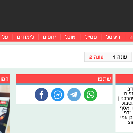
ה
דיגיטל
סטייל
אוכל
יחסים
לימודים
על 
עונה 1
עונה 2
שתפו
המומ
דב
פים:
הרבני |
טבול |
ורך וידיאו: אסף
"דני
בן עמי
ה: