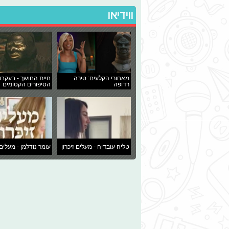
ווידיאו
מאחורי הקלעים: טירה
חיית החושך - בעקבו
רדופה
הסיפורים הקסומים
טליה עובדיה - מעלים זיכרון
עומר נודלמן - מעלים 