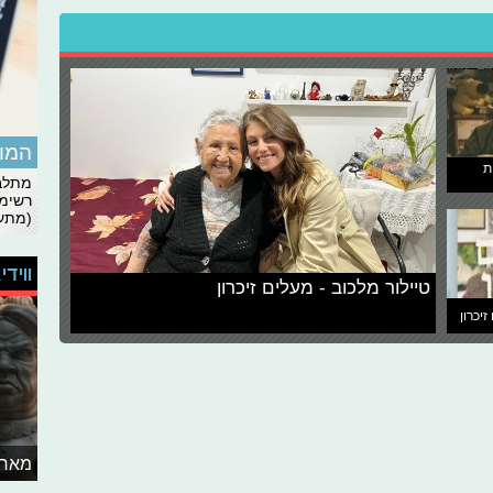
המומ
ת
מתלבט
רשימת
(מתעד
ווידי
טיילור מלכוב - מעלים זיכרון
זיכרון
מאחו