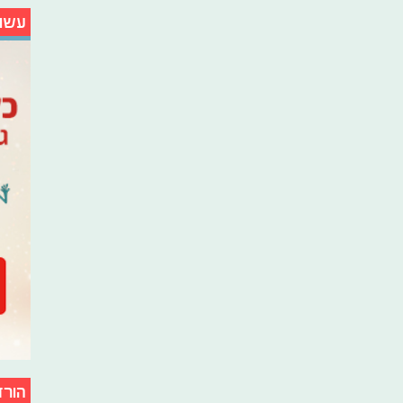
עשו
הורד