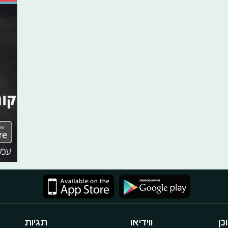
כן
ווידיאו
תגיות