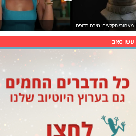
מאחורי הקלעים: טירה רדופה
עשו סאב