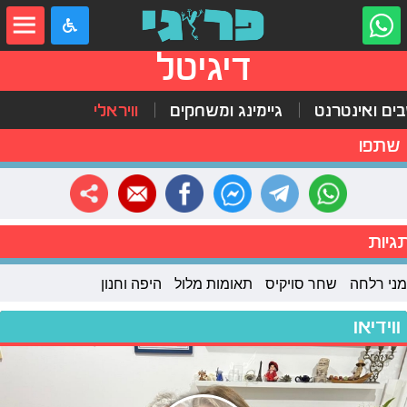
דיגיטל
ים ואינטרנט
גיימינג ומשחקים
וויראלי
שתפו
גיות
מני רלחה
שחר סויקיס
תאומות מלול
היפה וחנון
ווידיאו