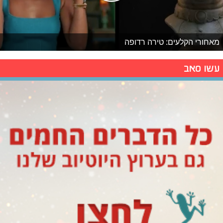
מאחורי הקלעים: טירה רדופה
עשו סאב