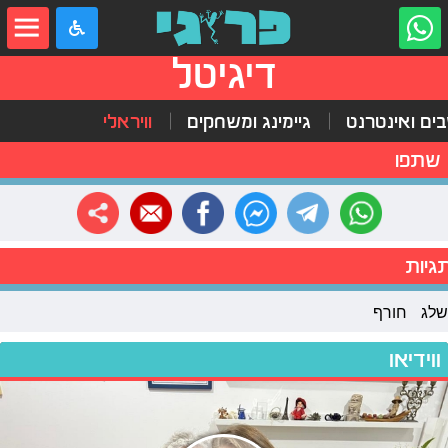
דיגיטל
ים ואינטרנט
גיימינג ומשחקים
וויראלי
שתפו
גיות
שלג
חורף
ווידיאו