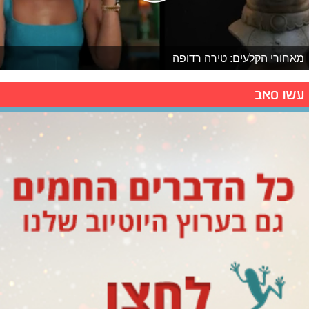
מאחורי הקלעים: טירה רדופה
עשו סאב