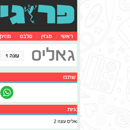
ראשי
מגזין
סלבס
מוזיק
גאליס
עונה 1
שתפו
תגיות
גאליס עונה 2