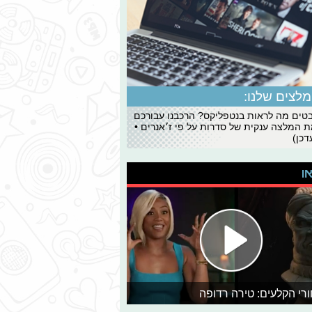
לצים שלנו:
ים מה לראות בנטפליקס? הרכבנו עבורכם
 המלצה ענקית של סדרות על פי ז׳אנרים •
כן)
או
רי הקלעים: טירה רדופה