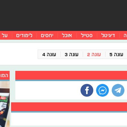
ה
דיגיטל
סטייל
אוכל
יחסים
לימודים
על 
עונה 5
עונה 2
עונה 3
עונה 4
המומ