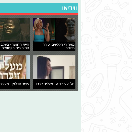
ווידיאו
מאחורי הקלעים: טירה
חיית החושך - בעקבו
רדופה
הסיפורים הקסומים
טליה עובדיה - מעלים זיכרון
עומר נודלמן - מעלים 