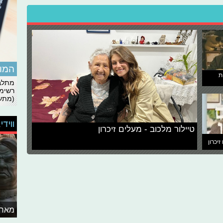
המומ
ת
מתלבט
רשימת
(מתעד
ווידי
טיילור מלכוב - מעלים זיכרון
זיכרון
מאחו