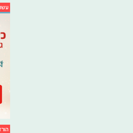
עשו
הורד