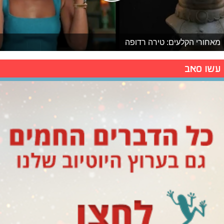
מאחורי הקלעים: טירה רדופה
עשו סאב