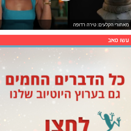
מאחורי הקלעים: טירה רדופה
עשו סאב