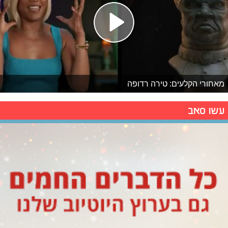
מאחורי הקלעים: טירה רדופה
עשו סאב