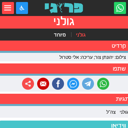
גולני
גולני
מיוחד
קרדיט
צילום: יהונתן צור; עריכה: אלי סטרול
שתפו
גיות
גולני
צה"ל
ווידיאו