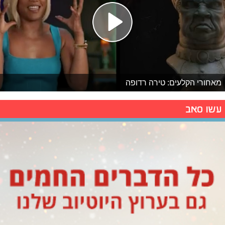
מאחורי הקלעים: טירה רדופה
עשו סאב