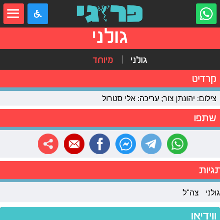
גולני
גולני
מיוחד
קרדיט
צילום: יהונתן צור; עריכה: אלי סטרול
שתפו
גיות
גולני
צה"ל
ווידיאו