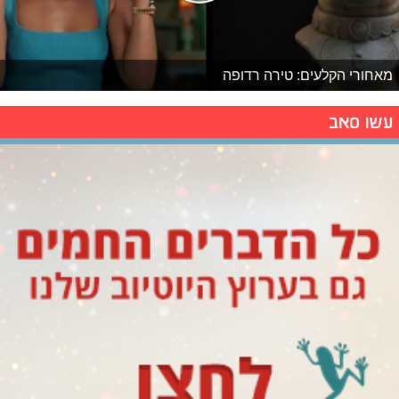
מאחורי הקלעים: טירה רדופה
עשו סאב